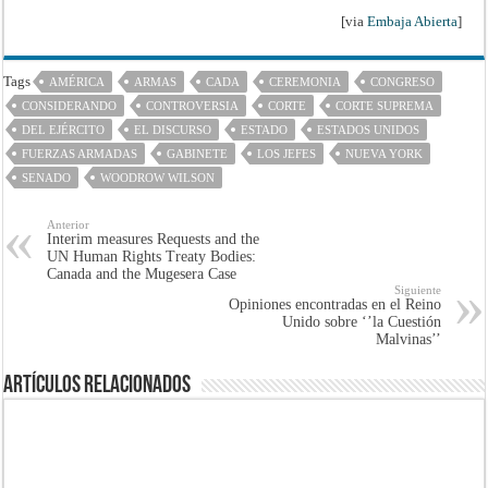
[via
Embaja Abierta
]
Tags
AMÉRICA
ARMAS
CADA
CEREMONIA
CONGRESO
CONSIDERANDO
CONTROVERSIA
CORTE
CORTE SUPREMA
DEL EJÉRCITO
EL DISCURSO
ESTADO
ESTADOS UNIDOS
FUERZAS ARMADAS
GABINETE
LOS JEFES
NUEVA YORK
SENADO
WOODROW WILSON
Anterior
Interim measures Requests and the
UN Human Rights Treaty Bodies:
Canada and the Mugesera Case
Siguiente
Opiniones encontradas en el Reino
Unido sobre ‘’la Cuestión
Malvinas’’
Artículos Relacionados