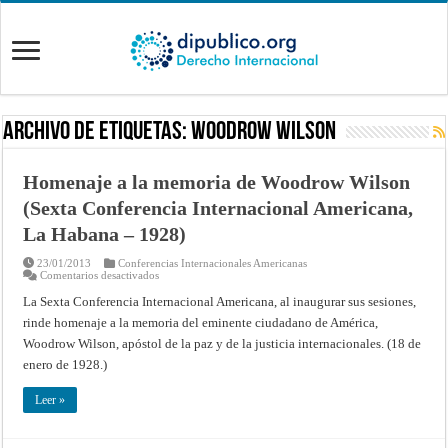
Archivo de Etiquetas:
Woodrow Wilson
Homenaje a la memoria de Woodrow Wilson
(Sexta Conferencia Internacional Americana,
La Habana – 1928)
23/01/2013
Conferencias Internacionales Americanas
en
Comentarios desactivados
Homenaje
a
La Sexta Conferencia Internacional Americana, al inaugurar sus sesiones,
la
rinde homenaje a la memoria del eminente ciudadano de América,
memoria
de
Woodrow Wilson, apóstol de la paz y de la justicia internacionales. (18 de
Woodrow
Wilson
enero de 1928.)
(Sexta
Conferencia
Internacional
Leer »
Americana,
La
Habana
–