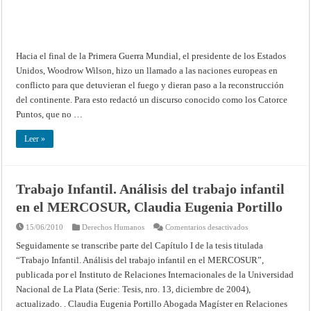
Hacia el final de la Primera Guerra Mundial, el presidente de los Estados
Unidos, Woodrow Wilson, hizo un llamado a las naciones europeas en
conflicto para que detuvieran el fuego y dieran paso a la reconstrucción
del continente. Para esto redactó un discurso conocido como los Catorce
Puntos, que no …
Leer »
Trabajo Infantil. Análisis del trabajo infantil
en el MERCOSUR, Claudia Eugenia Portillo
en
15/06/2010
Derechos Humanos
Comentarios desactivados
Trabajo
Infantil.
Seguidamente se transcribe parte del Capítulo I de la tesis titulada
Análisis
“Trabajo Infantil. Análisis del trabajo infantil en el MERCOSUR”,
del
trabajo
publicada por el Instituto de Relaciones Internacionales de la Universidad
infantil
en
Nacional de La Plata (Serie: Tesis, nro. 13, diciembre de 2004),
el
MERCOSUR,
actualizado. . Claudia Eugenia Portillo Abogada Magíster en Relaciones
Claudia