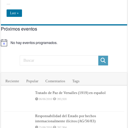
…
Eugenia
Portillo
Leer »
Próximos eventos
No hay eventos programados.
Aviso
Reciente
Popular
Comentarios
Tags
Tratado de Paz de Versalles (1919) en español
06/06/2010
393,920
Responsabilidad del Estado por hechos
internacionalmente ilícitos (AG/56/83)
25/06/2010
262,964