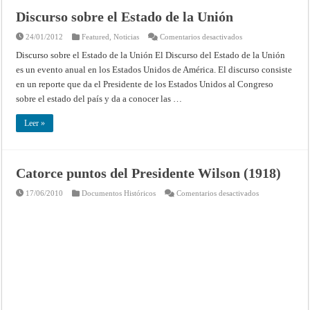
1928)
Discurso sobre el Estado de la Unión
en
24/01/2012
Featured
,
Noticias
Comentarios desactivados
Discurso
sobre
Discurso sobre el Estado de la Unión El Discurso del Estado de la Unión
el
es un evento anual en los Estados Unidos de América. El discurso consiste
Estado
de
en un reporte que da el Presidente de los Estados Unidos al Congreso
la
Unión
sobre el estado del país y da a conocer las …
Leer »
Catorce puntos del Presidente Wilson (1918)
en
17/06/2010
Documentos Históricos
Comentarios desactivados
Catorce
puntos
del
Presidente
Wilson
(1918)