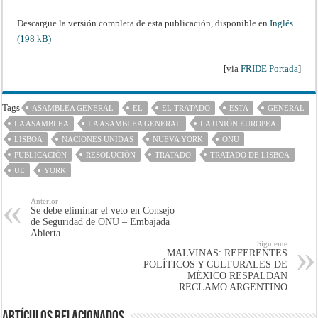
Descargue la versión completa de esta publicación, disponible en
Inglés
(198 kB)
[via
FRIDE Portada
]
Tags
ASAMBLEA GENERAL
EL
EL TRATADO
ESTA
GENERAL
LA ASAMBLEA
LA ASAMBLEA GENERAL
LA UNIÓN EUROPEA
LISBOA
NACIONES UNIDAS
NUEVA YORK
ONU
PUBLICACIÓN
RESOLUCIÓN
TRATADO
TRATADO DE LISBOA
UE
YORK
Anterior
Se debe eliminar el veto en Consejo
de Seguridad de ONU – Embajada
Abierta
Siguiente
MALVINAS: REFERENTES
POLÍTICOS Y CULTURALES DE
MÉXICO RESPALDAN
RECLAMO ARGENTINO
Artículos Relacionados