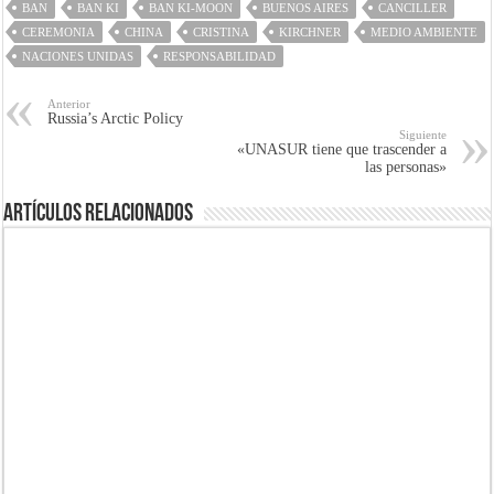
BAN
BAN KI
BAN KI-MOON
BUENOS AIRES
CANCILLER
CEREMONIA
CHINA
CRISTINA
KIRCHNER
MEDIO AMBIENTE
NACIONES UNIDAS
RESPONSABILIDAD
Anterior
Russia’s Arctic Policy
Siguiente
«UNASUR tiene que trascender a
las personas»
Artículos Relacionados