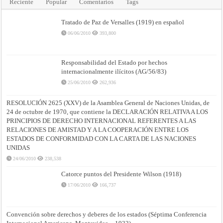
Reciente
Popular
Comentarios
Tags
Tratado de Paz de Versalles (1919) en español
06/06/2010
393,800
Responsabilidad del Estado por hechos
internacionalmente ilícitos (AG/56/83)
25/06/2010
262,936
RESOLUCIÓN 2625 (XXV) de la Asamblea General de Naciones Unidas, de
24 de octubre de 1970, que contiene la DECLARACIÓN RELATIVA A LOS
PRINCIPIOS DE DERECHO INTERNACIONAL REFERENTES A LAS
RELACIONES DE AMISTAD Y A LA COOPERACIÓN ENTRE LOS
ESTADOS DE CONFORMIDAD CON LA CARTA DE LAS NACIONES
UNIDAS
24/06/2010
238,538
Catorce puntos del Presidente Wilson (1918)
17/06/2010
166,737
Convención sobre derechos y deberes de los estados (Séptima Conferencia