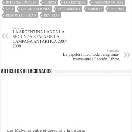
INTERNACIONALES
LIBROS
LOS ESTADOS
NACIONES UNIDAS
ONU
ORGANIZACIONES
PARLAMENTO
PUBLICO
RESEÑAS
RESPONSABILIDAD
REVISTAS
Anterior
LA ARGENTINA LANZA LA
SEGUNDA ETAPA DE LA
CAMPAÑA ANTÁRTICA 2007-
2008
Siguiente
La papelera incómoda : ilegítima-
irreverente | Sección Libros
Artículos Relacionados
Las Malvinas entre el derecho y la historia