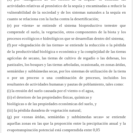
actividades relativas al pronóstico de la sequía y encaminadas a reducir la
vulnerabilidad de la sociedad y de los sistemas naturales a la sequía en
cuanto se relaciona con la lucha contra la desertificación;
(e) por «tierra» se entiende el sistema bioproductivo terrestre que
comprende el suelo, la vegetación, otros componentes de la biota y los
procesos ecológicos e hidrológicos que se desarrollan dentro del sistema;
(f) por «degradación de las tierras» se entiende la reducción o la pérdida
de la productividad biológica o económica y la complejidad de las tierras
agrícolas de secano, las tierras de cultivo de regadío o las dehesas, los
pastizales, los bosques y las tierras arboladas, ocasionada, en zonas áridas,
semiáridas y subhúmedas secas, por los sistemas de utilización de la tierra
o por un proceso o una combinación de procesos, incluidos los
resultantes de actividades humanas y pautas de poblamiento, tales como:
(i) la erosión del suelo causada por el viento o el agua,
(ii) el deterioro de las propiedades físicas, químicas y
biológicas o de las propiedades económicas del suelo, y
(iii) la pérdida duradera de vegetación natural;
(g) por «zonas áridas, semiáridas y subhúmedas secas» se entiende
aquellas zonas en las que la proporción entre la precipitación anual y la
evapotranspiración potencial está comprendida entre 0,05