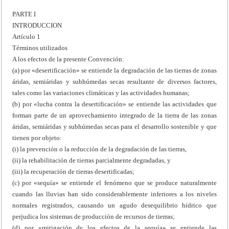
PARTE I
INTRODUCCION
Artículo 1
Términos utilizados
A los efectos de la presente Convención:
(a) por «desertificación» se entiende la degradación de las tierras de zonas
áridas, semiáridas y subhúmedas secas resultante de diversos factores,
tales como las variaciones climáticas y las actividades humanas;
(b) por «lucha contra la desertificación» se entiende las actividades que
forman parte de un aprovechamiento integrado de la tierra de las zonas
áridas, semiáridas y subhúmedas secas para el desarrollo sostenible y que
tienen por objeto:
(i) la prevención o la reducción de la degradación de las tierras,
(ii) la rehabilitación de tierras parcialmente degradadas, y
(iii) la recuperación de tierras desertificadas;
(c) por «sequía» se entiende el fenómeno que se produce naturalmente
cuando las lluvias han sido considerablemente inferiores a los niveles
normales registrados, causando un agudo desequilibrio hídrico que
perjudica los sistemas de producción de recursos de tierras;
(d) por «mitigación de los efectos de la sequía» se entiende las