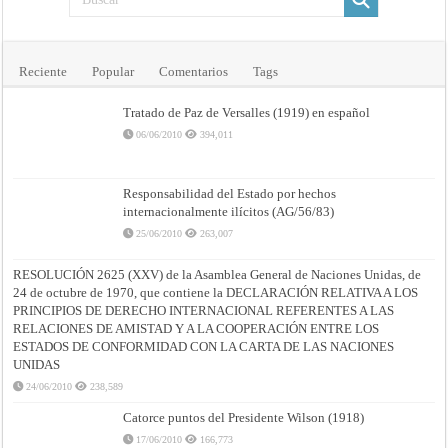
Reciente
Popular
Comentarios
Tags
Tratado de Paz de Versalles (1919) en español
06/06/2010
394,011
Responsabilidad del Estado por hechos
internacionalmente ilícitos (AG/56/83)
25/06/2010
263,007
RESOLUCIÓN 2625 (XXV) de la Asamblea General de Naciones Unidas, de
24 de octubre de 1970, que contiene la DECLARACIÓN RELATIVA A LOS
PRINCIPIOS DE DERECHO INTERNACIONAL REFERENTES A LAS
RELACIONES DE AMISTAD Y A LA COOPERACIÓN ENTRE LOS
ESTADOS DE CONFORMIDAD CON LA CARTA DE LAS NACIONES
UNIDAS
24/06/2010
238,589
Catorce puntos del Presidente Wilson (1918)
17/06/2010
166,773