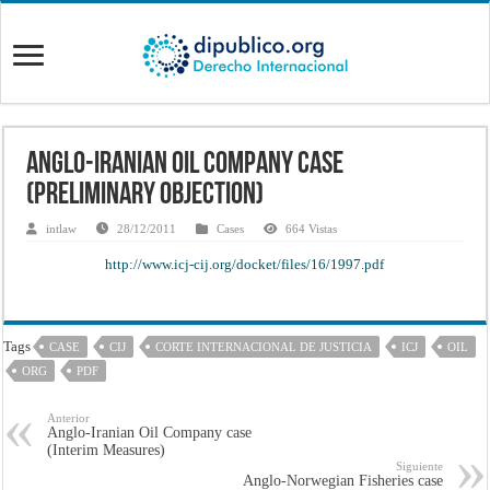
Anglo-Iranian Oil Company case
(Preliminary Objection)
intlaw
28/12/2011
Cases
664 Vistas
http://www.icj-cij.org/docket/files/16/1997.pdf
Tags
CASE
CIJ
CORTE INTERNACIONAL DE JUSTICIA
ICJ
OIL
ORG
PDF
Anterior
Anglo-Iranian Oil Company case
(Interim Measures)
Siguiente
Anglo-Norwegian Fisheries case