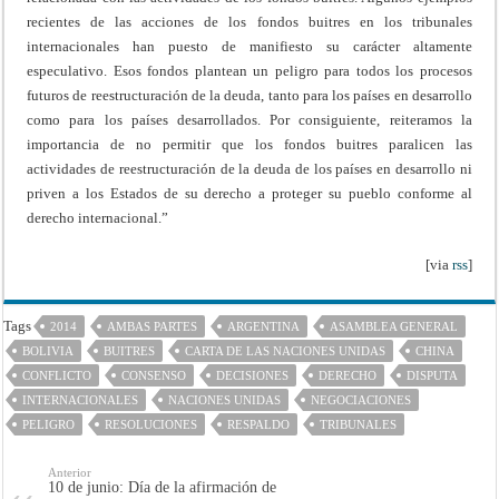
recientes de las acciones de los fondos buitres en los tribunales
internacionales han puesto de manifiesto su carácter altamente
especulativo. Esos fondos plantean un peligro para todos los procesos
futuros de reestructuración de la deuda, tanto para los países en desarrollo
como para los países desarrollados. Por consiguiente, reiteramos la
importancia de no permitir que los fondos buitres paralicen las
actividades de reestructuración de la deuda de los países en desarrollo ni
priven a los Estados de su derecho a proteger su pueblo conforme al
derecho internacional.”
[via
rss
]
Tags
2014
AMBAS PARTES
ARGENTINA
ASAMBLEA GENERAL
BOLIVIA
BUITRES
CARTA DE LAS NACIONES UNIDAS
CHINA
CONFLICTO
CONSENSO
DECISIONES
DERECHO
DISPUTA
INTERNACIONALES
NACIONES UNIDAS
NEGOCIACIONES
PELIGRO
RESOLUCIONES
RESPALDO
TRIBUNALES
Anterior
10 de junio: Día de la afirmación de