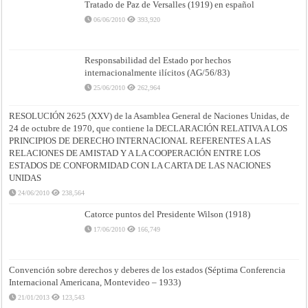
Tratado de Paz de Versalles (1919) en español
06/06/2010
393,920
Responsabilidad del Estado por hechos
internacionalmente ilícitos (AG/56/83)
25/06/2010
262,964
RESOLUCIÓN 2625 (XXV) de la Asamblea General de Naciones Unidas, de
24 de octubre de 1970, que contiene la DECLARACIÓN RELATIVA A LOS
PRINCIPIOS DE DERECHO INTERNACIONAL REFERENTES A LAS
RELACIONES DE AMISTAD Y A LA COOPERACIÓN ENTRE LOS
ESTADOS DE CONFORMIDAD CON LA CARTA DE LAS NACIONES
UNIDAS
24/06/2010
238,564
Catorce puntos del Presidente Wilson (1918)
17/06/2010
166,749
Convención sobre derechos y deberes de los estados (Séptima Conferencia
Internacional Americana, Montevideo – 1933)
21/01/2013
123,543