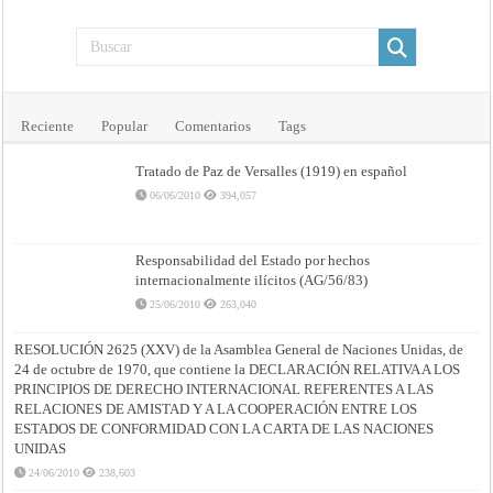
Reciente
Popular
Comentarios
Tags
Tratado de Paz de Versalles (1919) en español
06/06/2010
394,057
Responsabilidad del Estado por hechos
internacionalmente ilícitos (AG/56/83)
25/06/2010
263,040
RESOLUCIÓN 2625 (XXV) de la Asamblea General de Naciones Unidas, de
24 de octubre de 1970, que contiene la DECLARACIÓN RELATIVA A LOS
PRINCIPIOS DE DERECHO INTERNACIONAL REFERENTES A LAS
RELACIONES DE AMISTAD Y A LA COOPERACIÓN ENTRE LOS
ESTADOS DE CONFORMIDAD CON LA CARTA DE LAS NACIONES
UNIDAS
24/06/2010
238,603