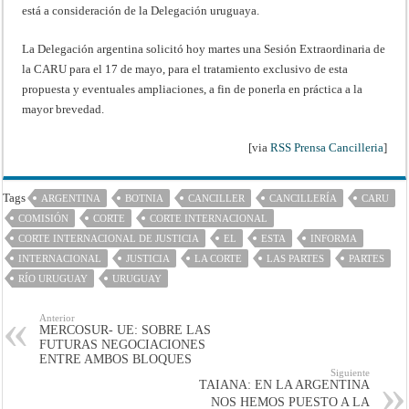
está a consideración de la Delegación uruguaya.
La Delegación argentina solicitó hoy martes una Sesión Extraordinaria de
la CARU para el 17 de mayo, para el tratamiento exclusivo de esta
propuesta y eventuales ampliaciones, a fin de ponerla en práctica a la
mayor brevedad.
[via
RSS Prensa Cancilleria
]
Tags
ARGENTINA
BOTNIA
CANCILLER
CANCILLERÍA
CARU
COMISIÓN
CORTE
CORTE INTERNACIONAL
CORTE INTERNACIONAL DE JUSTICIA
EL
ESTA
INFORMA
INTERNACIONAL
JUSTICIA
LA CORTE
LAS PARTES
PARTES
RÍO URUGUAY
URUGUAY
Anterior
MERCOSUR- UE: SOBRE LAS
FUTURAS NEGOCIACIONES
ENTRE AMBOS BLOQUES
Siguiente
TAIANA: EN LA ARGENTINA
NOS HEMOS PUESTO A LA