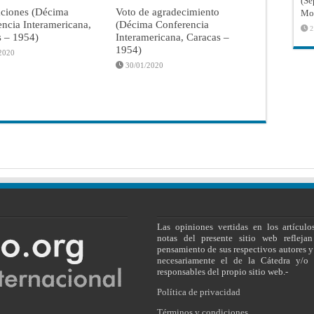
(Sé
aciones (Décima
Voto de agradecimiento
Mon
ncia Interamericana,
(Décima Conferencia
2
s – 1954)
Interamericana, Caracas –
1954)
2020
30/01/2020
Las opiniones vertidas en los artículo
notas del presente sitio web reflejan
pensamiento de sus respectivos autores y
necesariamente el de la Cátedra y/o 
responsables del propio sitio web.-
Política de privacidad
Términos y condiciones