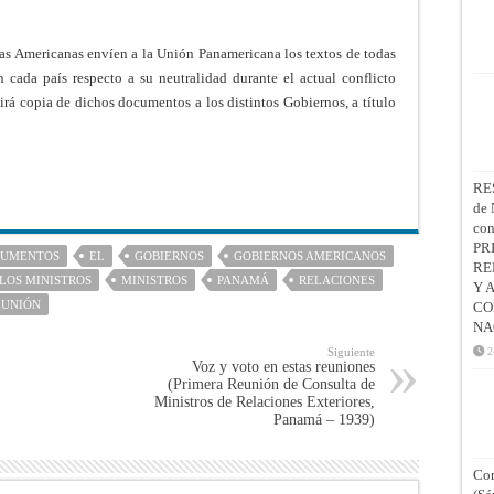
s Americanas envíen a la Unión Panamericana los textos de todas
 cada país respecto a su neutralidad durante el actual conflicto
rá copia de dichos documentos a los distintos Gobiernos, a título
RE
de 
co
PR
CUMENTOS
EL
GOBIERNOS
GOBIERNOS AMERICANOS
RE
LOS MINISTROS
MINISTROS
PANAMÁ
RELACIONES
Y 
EUNIÓN
CO
NA
Siguiente
2
Voz y voto en estas reuniones
(Primera Reunión de Consulta de
Ministros de Relaciones Exteriores,
Panamá – 1939)
Con