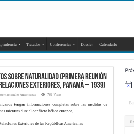
sprudencia
Tratados
Conferencias
Dossier
Calendario
Pró
tos sobre naturalidad (Primera Reunión
 Relaciones Exteriores, Panamá – 1939)
Aviso
nternacionales Americanas
761 Vistas
ricanos tengan informaciones completas sobre las medidas de
nas mientras dure el conflicto bélico europeo,
Re
Relaciones Exteriores de las Repúblicas Americanas