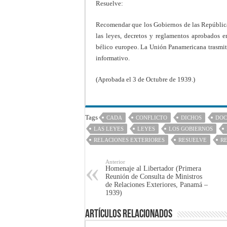
Resuelve:
Recomendar que los Gobiernos de las República
las leyes, decretos y reglamentos aprobados en
bélico europeo. La Unión Panamericana trasmiti
informativo.
(Aprobada el 3 de Octubre de 1939.)
Tags
CADA
CONFLICTO
DICHOS
DO
LAS LEYES
LEYES
LOS GOBIERNOS
RELACIONES EXTERIORES
RESUELVE
R
Anterior
Homenaje al Libertador (Primera
Reunión de Consulta de Ministros
de Relaciones Exteriores, Panamá –
1939)
Artículos Relacionados