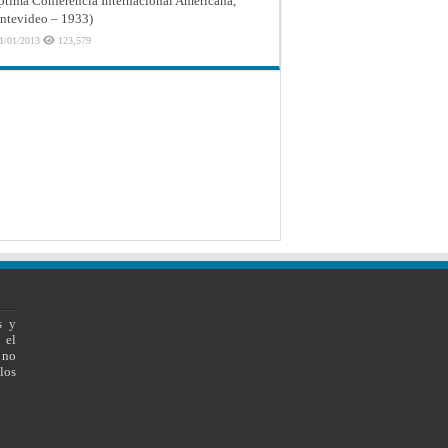
ptima Conferencia Internacional Americana,
tevideo – 1933)
1/01/2013
123,579
s y
 el
 no
los