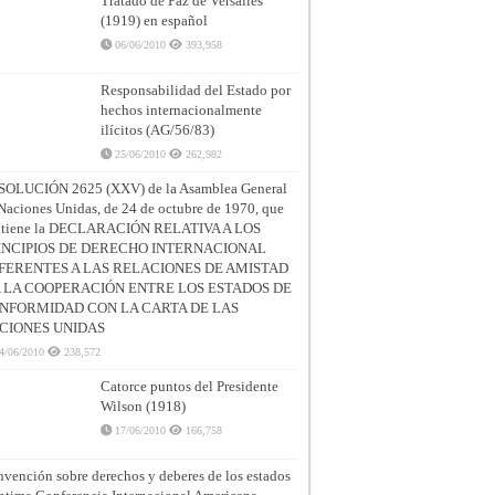
Tratado de Paz de Versalles
(1919) en español
06/06/2010
393,958
Responsabilidad del Estado por
hechos internacionalmente
ilícitos (AG/56/83)
25/06/2010
262,982
SOLUCIÓN 2625 (XXV) de la Asamblea General
Naciones Unidas, de 24 de octubre de 1970, que
ntiene la DECLARACIÓN RELATIVA A LOS
INCIPIOS DE DERECHO INTERNACIONAL
FERENTES A LAS RELACIONES DE AMISTAD
A LA COOPERACIÓN ENTRE LOS ESTADOS DE
NFORMIDAD CON LA CARTA DE LAS
CIONES UNIDAS
4/06/2010
238,572
Catorce puntos del Presidente
Wilson (1918)
17/06/2010
166,758
vención sobre derechos y deberes de los estados