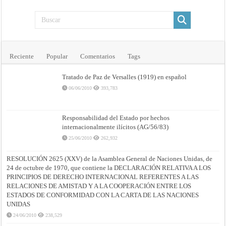
Reciente
Popular
Comentarios
Tags
Tratado de Paz de Versalles (1919) en español
06/06/2010
393,783
Responsabilidad del Estado por hechos
internacionalmente ilícitos (AG/56/83)
25/06/2010
262,932
RESOLUCIÓN 2625 (XXV) de la Asamblea General de Naciones Unidas, de
24 de octubre de 1970, que contiene la DECLARACIÓN RELATIVA A LOS
PRINCIPIOS DE DERECHO INTERNACIONAL REFERENTES A LAS
RELACIONES DE AMISTAD Y A LA COOPERACIÓN ENTRE LOS
ESTADOS DE CONFORMIDAD CON LA CARTA DE LAS NACIONES
UNIDAS
24/06/2010
238,529