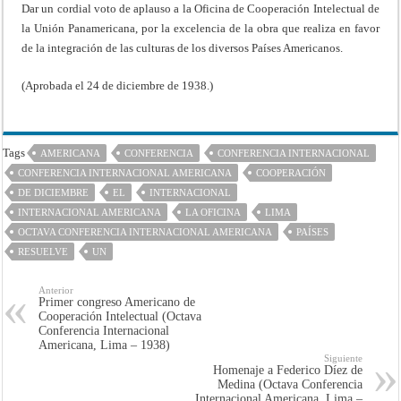
Dar un cordial voto de aplauso a la Oficina de Cooperación Intelectual de
la Unión Panamericana, por la excelencia de la obra que realiza en favor
de la integración de las culturas de los diversos Países Americanos.
(Aprobada el 24 de diciembre de 1938.)
Tags
AMERICANA
CONFERENCIA
CONFERENCIA INTERNACIONAL
CONFERENCIA INTERNACIONAL AMERICANA
COOPERACIÓN
DE DICIEMBRE
EL
INTERNACIONAL
INTERNACIONAL AMERICANA
LA OFICINA
LIMA
OCTAVA CONFERENCIA INTERNACIONAL AMERICANA
PAÍSES
RESUELVE
UN
Anterior
Primer congreso Americano de
Cooperación Intelectual (Octava
Conferencia Internacional
Americana, Lima – 1938)
Siguiente
Homenaje a Federico Díez de
Medina (Octava Conferencia
Internacional Americana, Lima –