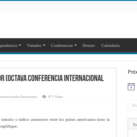
sprudencia
Tratados
Conferencias
Dossier
Calendario
Pró
or (Octava Conferencia Internacional
Aviso
nternacionales Americanas
871 Vistas
 tránsito y tráfico automotor entre los países americanos tiene la
Re
implifique;