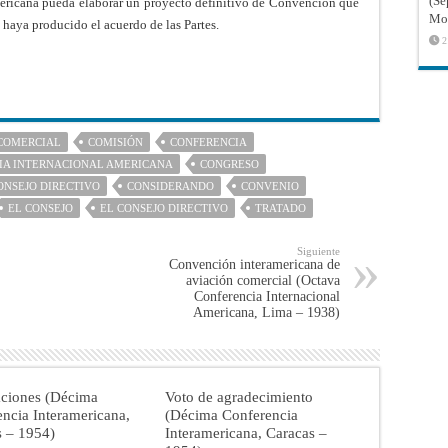
(Sé
ericana pueda elaborar un proyecto definitivo de Convención que
Mon
 haya producido el acuerdo de las Partes.
2
COMERCIAL
COMISIÓN
CONFERENCIA
IA INTERNACIONAL AMERICANA
CONGRESO
ONSEJO DIRECTIVO
CONSIDERANDO
CONVENIO
EL CONSEJO
EL CONSEJO DIRECTIVO
TRATADO
Siguiente
Convención interamericana de
aviación comercial (Octava
Conferencia Internacional
Americana, Lima – 1938)
aciones (Décima
Voto de agradecimiento
ncia Interamericana,
(Décima Conferencia
s – 1954)
Interamericana, Caracas –