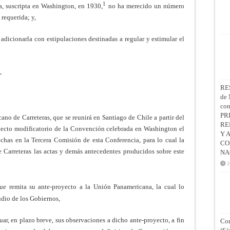
1
a, suscripta en Washington, en 1930,
no ha merecido un número
 requerida; y,
 adicionarla con estipulaciones destinadas a regular y estimular el
,
RE
de 
co
PR
o de Carreteras, que se reunirá en Santiago de Chile a partir del
RE
yecto modificatorio de la Convención celebrada en Washington el
Y 
chas en la Tercera Comisión de esta Conferencia, para lo cual la
CO
 Carreteras las actas y demás antecedentes producidos sobre este
NA
2
ue remita su ante-proyecto a la Unión Panamericana, la cual lo
udio de los Gobiernos,
, en plazo breve, sus observaciones a dicho ante-proyecto, a fin
Con