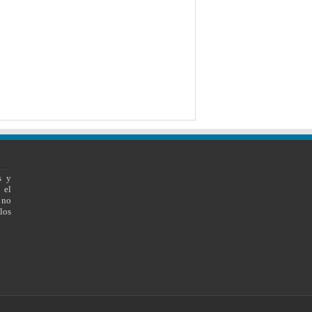
s y
 el
 no
los