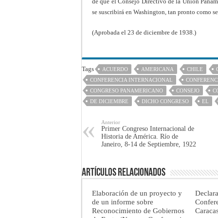
de que el Consejo Directivo de la Unión Panam
se suscribirá en Washington, tan pronto como se
(Aprobada el 23 de diciembre de 1938.)
Tags
ACUERDO
AMERICANA
CHILE
CONFERENCIA INTERNACIONAL
CONFERENC
CONGRESO PANAMERICANO
CONSEJO
C
DE DICIEMBRE
DICHO CONGRESO
EL
Anterior
Primer Congreso Internacional de
Historia de América. Río de
Janeiro, 8-14 de Septiembre, 1922
Artículos Relacionados
Elaboración de un proyecto y
Declar
de un informe sobre
Confere
Reconocimiento de Gobiernos
Caraca