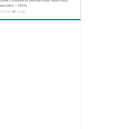
ptima Conferencia Internacional Americana,
tevideo – 1933)
1/01/2013
123,592