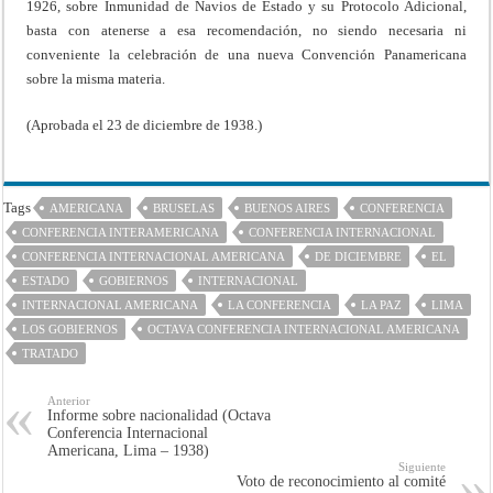
1926, sobre Inmunidad de Navios de Estado y su Protocolo Adicional,
basta con atenerse a esa recomendación, no siendo necesaria ni
conveniente la celebración de una nueva Convención Panamericana
sobre la misma materia.
(Aprobada el 23 de diciembre de 1938.)
Tags
AMERICANA
BRUSELAS
BUENOS AIRES
CONFERENCIA
CONFERENCIA INTERAMERICANA
CONFERENCIA INTERNACIONAL
CONFERENCIA INTERNACIONAL AMERICANA
DE DICIEMBRE
EL
ESTADO
GOBIERNOS
INTERNACIONAL
INTERNACIONAL AMERICANA
LA CONFERENCIA
LA PAZ
LIMA
LOS GOBIERNOS
OCTAVA CONFERENCIA INTERNACIONAL AMERICANA
TRATADO
Anterior
Informe sobre nacionalidad (Octava
Conferencia Internacional
Americana, Lima – 1938)
Siguiente
Voto de reconocimiento al comité