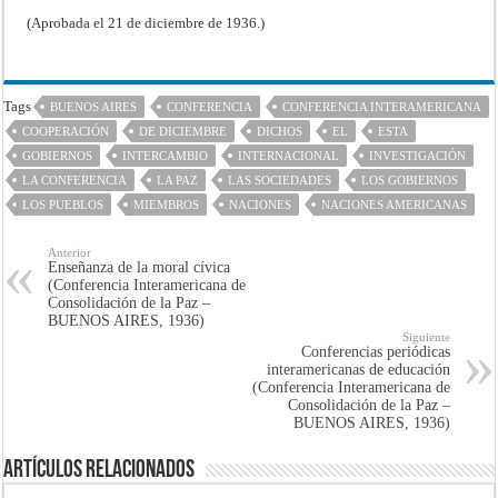
(Aprobada el 21 de diciembre de 1936.)
Tags
BUENOS AIRES
CONFERENCIA
CONFERENCIA INTERAMERICANA
COOPERACIÓN
DE DICIEMBRE
DICHOS
EL
ESTA
GOBIERNOS
INTERCAMBIO
INTERNACIONAL
INVESTIGACIÓN
LA CONFERENCIA
LA PAZ
LAS SOCIEDADES
LOS GOBIERNOS
LOS PUEBLOS
MIEMBROS
NACIONES
NACIONES AMERICANAS
Anterior
Enseñanza de la moral cívica
(Conferencia Interamericana de
Consolidación de la Paz –
BUENOS AIRES, 1936)
Siguiente
Conferencias periódicas
interamericanas de educación
(Conferencia Interamericana de
Consolidación de la Paz –
BUENOS AIRES, 1936)
Artículos Relacionados