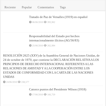
Reciente
Popular
Comentarios
Tags
Tratado de Paz de Versalles (1919) en español
06/06/2010
393,962
Responsabilidad del Estado por hechos
internacionalmente ilícitos (AG/56/83)
25/06/2010
262,984
RESOLUCIÓN 2625 (XXV) de la Asamblea General de Naciones Unidas, de
24 de octubre de 1970, que contiene la DECLARACIÓN RELATIVA A LOS
PRINCIPIOS DE DERECHO INTERNACIONAL REFERENTES A LAS
RELACIONES DE AMISTAD Y A LA COOPERACIÓN ENTRE LOS
ESTADOS DE CONFORMIDAD CON LA CARTA DE LAS NACIONES
UNIDAS
24/06/2010
238,577
Catorce puntos del Presidente Wilson (1918)
17/06/2010
166,759