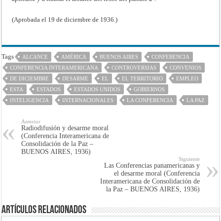
(Aprobada el 19 de diciembre de 1936.)
Tags
ALCANCE
AMÉRICA
BUENOS AIRES
CONFERENCIA
CONFERENCIA INTERAMERICANA
CONTROVERSIAS
CONVENIOS
DE DICIEMBRE
DESARME
EL
EL TERRITORIO
EMPLEO
ESTA
ESTADOS
ESTADOS UNIDOS
GOBIERNOS
INTELIGENCIA
INTERNACIONALES
LA CONFERENCIA
LA PAZ
Anterior
Radiodifusión y desarme moral
(Conferencia Interamericana de
Consolidación de la Paz –
BUENOS AIRES, 1936)
Siguiente
Las Conferencias panamericanas y
el desarme moral (Conferencia
Interamericana de Consolidación de
la Paz – BUENOS AIRES, 1936)
Artículos Relacionados