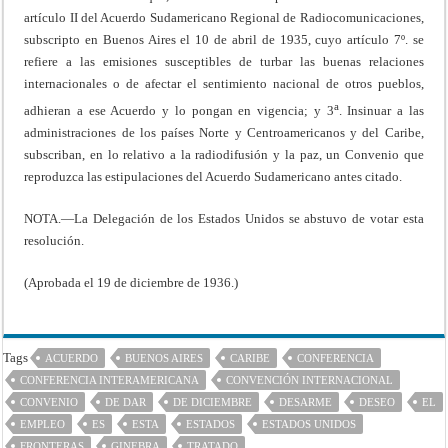
artículo II del Acuerdo Sudamericano Regional de Radiocomunicaciones,
subscripto en Buenos Aires el 10 de abril de 1935, cuyo artículo 7º. se
refiere a las emisiones susceptibles de turbar las buenas relaciones
internacionales o de afectar el sentimiento nacional de otros pueblos,
a
adhieran a ese Acuerdo y lo pongan en vigencia; y 3
. Insinuar a las
administraciones de los países Norte y Centroamericanos y del Caribe,
subscriban, en lo relativo a la radiodifusión y la paz, un Convenio que
reproduzca las estipulaciones del Acuerdo Sudamericano antes citado.
NOTA.—La Delegación de los Estados Unidos se abstuvo de votar esta
resolución.
(Aprobada el 19 de diciembre de 1936.)
Tags
ACUERDO
BUENOS AIRES
CARIBE
CONFERENCIA
CONFERENCIA INTERAMERICANA
CONVENCIÓN INTERNACIONAL
CONVENIO
DE DAR
DE DICIEMBRE
DESARME
DESEO
EL
EMPLEO
ES
ESTA
ESTADOS
ESTADOS UNIDOS
FRONTERAS
GINEBRA
TRATADO