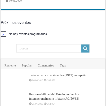
30/01/2020
Próximos eventos
No hay eventos programados.
Aviso
Reciente
Popular
Comentarios
Tags
Tratado de Paz de Versalles (1919) en español
06/06/2010
393,878
Responsabilidad del Estado por hechos
internacionalmente ilícitos (AG/56/83)
25/06/2010
262,954