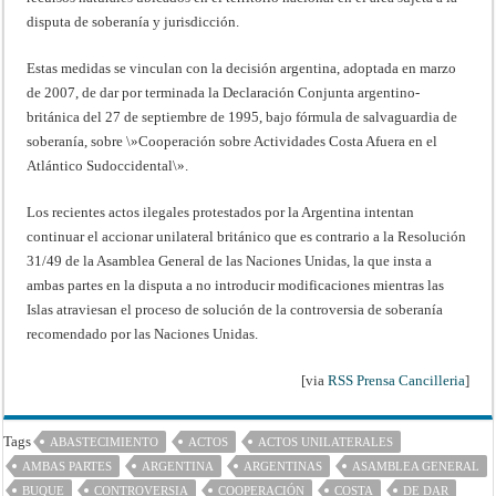
disputa de soberanía y jurisdicción.
Estas medidas se vinculan con la decisión argentina, adoptada en marzo
de 2007, de dar por terminada la Declaración Conjunta argentino-
británica del 27 de septiembre de 1995, bajo fórmula de salvaguardia de
soberanía, sobre \»Cooperación sobre Actividades Costa Afuera en el
Atlántico Sudoccidental\».
Los recientes actos ilegales protestados por la Argentina intentan
continuar el accionar unilateral británico que es contrario a la Resolución
31/49 de la Asamblea General de las Naciones Unidas, la que insta a
ambas partes en la disputa a no introducir modificaciones mientras las
Islas atraviesan el proceso de solución de la controversia de soberanía
recomendado por las Naciones Unidas.
[via
RSS Prensa Cancilleria
]
Tags
ABASTECIMIENTO
ACTOS
ACTOS UNILATERALES
AMBAS PARTES
ARGENTINA
ARGENTINAS
ASAMBLEA GENERAL
BUQUE
CONTROVERSIA
COOPERACIÓN
COSTA
DE DAR