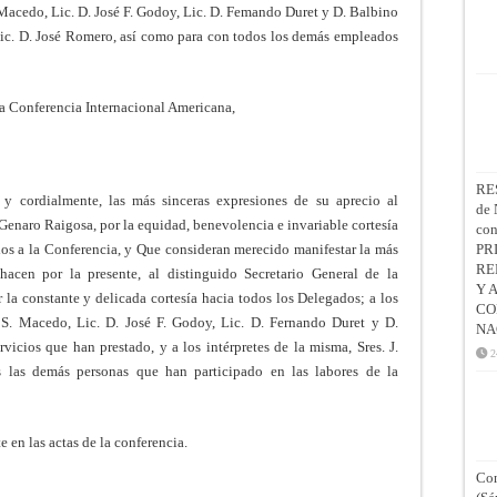
. Macedo, Lic. D. José F. Godoy, Lic. D. Femando Duret y D. Balbino
y Lic. D. José Romero, así como para con todos los demás empleados
nda Conferencia Internacional Americana,
RE
 y cordialmente, las más sinceras expresiones de su aprecio al
de 
 Genaro Raigosa, por la equidad, benevolencia e invariable cortesía
co
os a la Conferencia, y Que consideran merecido manifestar la más
PR
RE
hacen por la presente, al distinguido Secretario General de la
Y 
r la constante y delicada cortesía hacia todos los Delegados; a los
CO
l S. Macedo, Lic. D. José F. Godoy, Lic. D. Fernando Duret y D.
NA
vicios que han prestado, y a los intérpretes de la misma, Sres. J.
2
 las demás personas que han participado en las labores de la
e en las actas de la conferencia.
Con