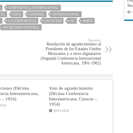
(Sé
Mon
A
CONFERENCIA INTERNACIONAL
2
EL
ESTA
GENERAL
INTERNACIONAL
A
LA CONFERENCIA
LAS ACTAS
LIC
PARTE
SECRETARIO GENERAL
Siguiente
Resolución de agradecimiento al
Presidente de los Estados Unidos
Mexicanos y a otros dignatarios
(Segunda Conferencia Internacional
Americana, 1901-1902)
aciones (Décima
Voto de agradecimiento
ncia Interamericana,
(Décima Conferencia
s – 1954)
Interamericana, Caracas –
1954)
2020
30/01/2020