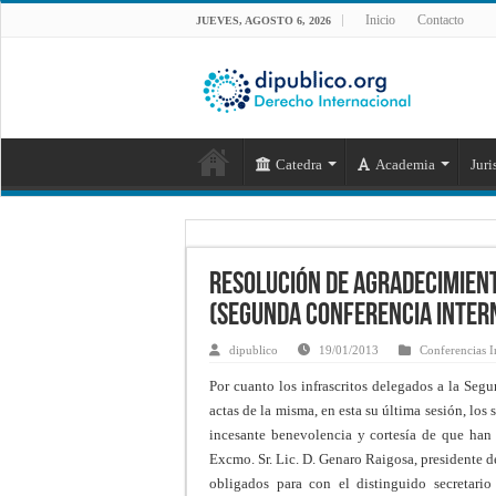
Inicio
Contacto
JUEVES, AGOSTO 6, 2026
Catedra
Academia
Juri
Resolución de agradecimient
(Segunda Conferencia Inter
dipublico
19/01/2013
Conferencias I
Por cuanto los infrascritos delegados a la Seg
actas de la misma, en esta su última sesión, los 
incesante benevolencia y cortesía de que han s
Excmo. Sr. Lic. D. Genaro Raigosa, presidente d
obligados para con el distinguido secretario