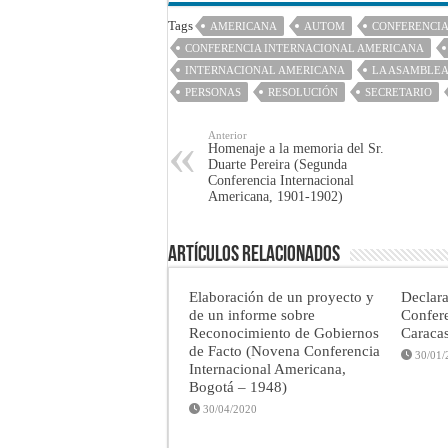
Tags
AMERICANA
AUTOM
CONFERENCI
CONFERENCIA INTERNACIONAL AMERICANA
INTERNACIONAL AMERICANA
LA ASAMBLE
PERSONAS
RESOLUCIÓN
SECRETARIO
Anterior
Homenaje a la memoria del Sr.
Duarte Pereira (Segunda
Conferencia Internacional
Americana, 1901-1902)
Artículos Relacionados
Elaboración de un proyecto y
Declar
de un informe sobre
Confere
Reconocimiento de Gobiernos
Caraca
de Facto (Novena Conferencia
30/01/
Internacional Americana,
Bogotá – 1948)
30/04/2020