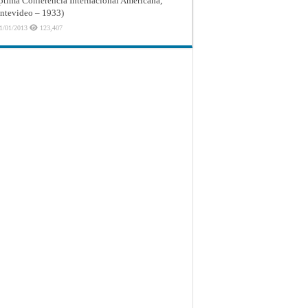
ptima Conferencia Internacional Americana,
tevideo – 1933)
1/01/2013
123,407