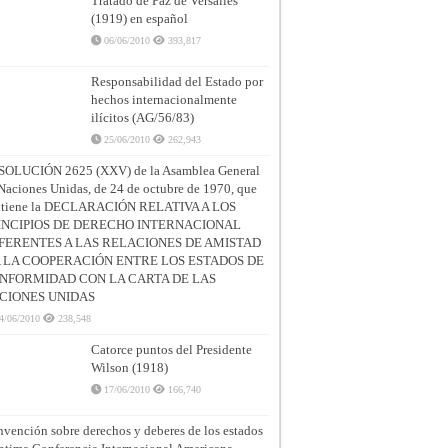
Tratado de Paz de Versalles
(1919) en español
06/06/2010
393,817
Responsabilidad del Estado por
hechos internacionalmente
ilícitos (AG/56/83)
25/06/2010
262,943
SOLUCIÓN 2625 (XXV) de la Asamblea General
Naciones Unidas, de 24 de octubre de 1970, que
ntiene la DECLARACIÓN RELATIVA A LOS
INCIPIOS DE DERECHO INTERNACIONAL
FERENTES A LAS RELACIONES DE AMISTAD
A LA COOPERACIÓN ENTRE LOS ESTADOS DE
NFORMIDAD CON LA CARTA DE LAS
CIONES UNIDAS
4/06/2010
238,548
Catorce puntos del Presidente
Wilson (1918)
17/06/2010
166,740
vención sobre derechos y deberes de los estados