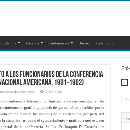
sprudencia
Tratados
Conferencias
Dossier
Calendario
Pró
o a los funcionarios de la Conferencia
nacional Americana, 1901-1902)
Aviso
nternacionales Americanas
1,522 Vistas
unda Conferencia Internacional Americana desean consignar en las
sentimientos de gratitud y aprecio de que se hallan poseídos, por la
ido objeto durante las sesiones de la conferencia, por parte del
Re
e la asamblea, así como el agradecimiento y gratitud a que se creen
 general de la conferencia, Sr. Lic. D. Joaquín D. Casasús, los