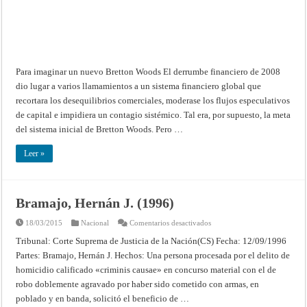
Para imaginar un nuevo Bretton Woods El derrumbe financiero de 2008
dio lugar a varios llamamientos a un sistema financiero global que
recortara los desequilibrios comerciales, moderase los flujos especulativos
de capital e impidiera un contagio sistémico. Tal era, por supuesto, la meta
del sistema inicial de Bretton Woods. Pero …
Leer »
Bramajo, Hernán J. (1996)
en
18/03/2015
Nacional
Comentarios desactivados
Bramajo,
Hernán
Tribunal: Corte Suprema de Justicia de la Nación(CS) Fecha: 12/09/1996
J.
Partes: Bramajo, Hernán J. Hechos: Una persona procesada por el delito de
(1996)
homicidio calificado «criminis causae» en concurso material con el de
robo doblemente agravado por haber sido cometido con armas, en
poblado y en banda, solicitó el beneficio de …