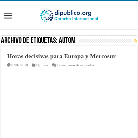
Archivo de Etiquetas:
autom
Horas decisivas para Europa y Mercosur
en
02/07/2018
Opinión
Comentarios desactivados
Horas
decisivas
para
Europa
y
Mercosur