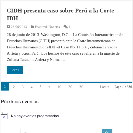
CIDH presenta caso sobre Perú a la Corte
IDH
28/06/2013
Featured
,
Noticias
1
28 de junio de 2013. Washington, D.C. – La Comisión Interamericana de
Derechos Humanos (CIDH) presentó ante la Corte Interamericana de
Derechos Humanos (CorteIDH) el Caso No. 11.581, Zulema Tarazona
Arrieta y otros, Perú. Los hechos de este caso se refieren a la muerte de
Zulema Tarazona Arrieta y Norma …
Leer »
1
2
3
4
5
»
10
20
30
...
Last »
Page 1 of 39
Próximos eventos
No hay eventos programados.
Aviso