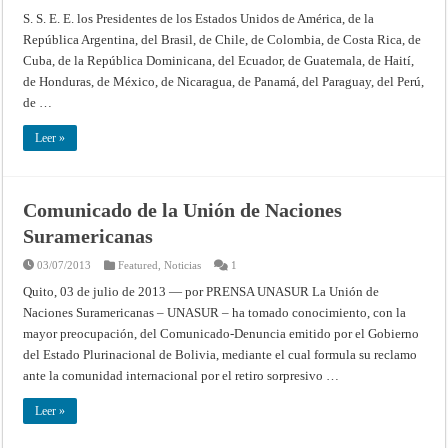
Convención
—
S. S. E. E. los Presidentes de los Estados Unidos de América, de la
Marcas
República Argentina, del Brasil, de Chile, de Colombia, de Costa Rica, de
de
fábrica
Cuba, de la República Dominicana, del Ecuador, de Guatemala, de Haití,
y
de
de Honduras, de México, de Nicaragua, de Panamá, del Paraguay, del Perú,
comercio
(Cuarta
de …
Conferencia
Internacional
Americana,
Leer »
Buenos
Aires
–
1910)
Comunicado de la Unión de Naciones
Suramericanas
03/07/2013
Featured
,
Noticias
1
Quito, 03 de julio de 2013 — por PRENSA UNASUR La Unión de
Naciones Suramericanas – UNASUR – ha tomado conocimiento, con la
mayor preocupación, del Comunicado-Denuncia emitido por el Gobierno
del Estado Plurinacional de Bolivia, mediante el cual formula su reclamo
ante la comunidad internacional por el retiro sorpresivo …
Leer »