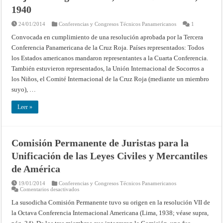
1940
24/01/2014
Conferencias y Congresos Técnicos Panamericanos
1
Convocada en cumplimiento de una resolución aprobada por la Tercera
Conferencia Panamericana de la Cruz Roja. Países representados: Todos
los Estados americanos mandaron representantes a la Cuarta Conferencia.
También estuvieron representados, la Unión Internacional de Socorros a
los Niños, el Comité Internacional de la Cruz Roja (mediante un miembro
suyo), …
Leer »
Comisión Permanente de Juristas para la
Unificación de las Leyes Civiles y Mercantiles
de América
19/01/2014
Conferencias y Congresos Técnicos Panamericanos
en
Comentarios desactivados
Comisión
Permanente
La susodicha Comisión Permanente tuvo su origen en la resolución VII de
de
la Octava Conferencia Internacional Americana (Lima, 1938; véase supra,
Juristas
para