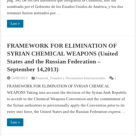
pág. 34). De los tres miembros que integraron la Comisión, uno fue
la
Unificación
nombrado por el Gobierno de los Estados Unidos de América, y los dos
de
las
restantes fueron sorteados por …
Leyes
Civiles
y
Leer »
Mercantiles
de
América
FRAMEWORK FOR ELIMINATION OF
SYRIAN CHEMICAL WEAPONS (United
States and the Russian Federation –
September 14,2013)
14/09/2013
Featured
,
Tratados y Documentos Internacionales
1
FRAMEWORK FOR ELIMINATION OF SYRIAN CHEMICAL
WEAPONS Taking into account the decision of the Syrian Arab Republic
to accede to the Chemical Weapons Convention and the commitment of
the Syrian authorities to provisionally apply the Convention prior to its
entry into force, the United States and the Russian Federation express …
Leer »