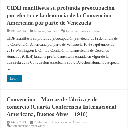
CIDH manifiesta su profunda preocupación
por efecto de la denuncia de la Convención
Americana por parte de Venezuela
en
10/09/2013
Featured
,
Noticias
Comentarios desactivados
CIDH
manifiesta
CIDH manifiesta su profunda preocupación por efecto de la denuncia de
su
la Convención Americana por parte de Venezuela 10 de septiembre de
profunda
preocupación
2013 Washington D.C. – La Comisión Interamericana de Derechos
por
efecto
Humanos (CIDH) lamenta profundamente la entrada en vigor de la
de
la
denuncia de la Convención Americana sobre Derechos Humanos respecto
denuncia
…
de
la
Convención
Leer »
Americana
por
parte
de
Venezuela
Convención—Marcas de fábrica y de
comercio (Cuarta Conferencia Internacional
Americana, Buenos Aires – 1910)
20/07/2013
Conferencias Internacionales Americanas
en
Comentarios desactivados