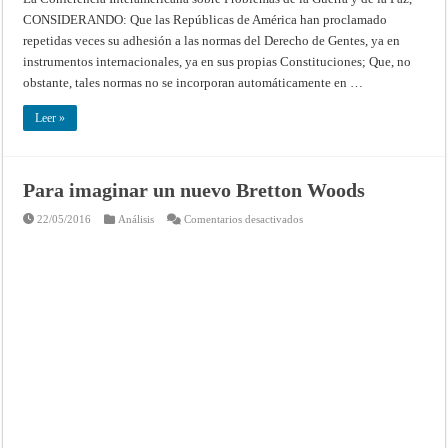
derecho
CONSIDERANDO: Que las Repúblicas de América han proclamado
internacional
en
repetidas veces su adhesión a las normas del Derecho de Gentes, ya en
las
legislaciones
instrumentos internacionales, ya en sus propias Constituciones; Que, no
nacionales
(Conferencia
obstante, tales normas no se incorporan automáticamente en …
Interamericana
sobre
Problemas
Leer »
de
la
Guerra
y
de
Para imaginar un nuevo Bretton Woods
la
Paz,
Ciudad
en
22/05/2016
Análisis
Comentarios desactivados
de
Para
México
imaginar
–
un
1945)
nuevo
Bretton
Woods