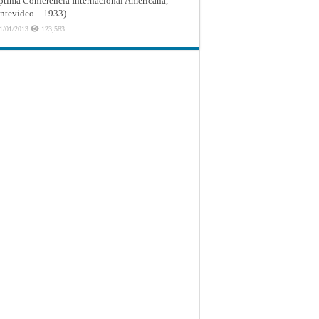
ptima Conferencia Internacional Americana,
tevideo – 1933)
1/01/2013
123,583