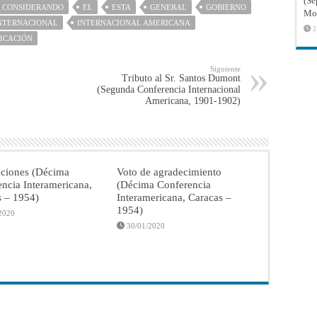
(Sé
CONSIDERANDO
EL
ESTA
GENERAL
GOBIERNO
Mon
NTERNACIONAL
INTERNACIONAL AMERICANA
2
ICACIÓN
Siguiente
Tributo al Sr. Santos Dumont
(Segunda Conferencia Internacional
Americana, 1901-1902)
aciones (Décima
Voto de agradecimiento
ncia Interamericana,
(Décima Conferencia
s – 1954)
Interamericana, Caracas –
1954)
2020
30/01/2020