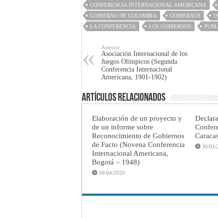
CONFERENCIA INTERNACIONAL AMERICANA
GOBIERNO DE COLOMBIA
GOBIERNOS
I
LA CONFERENCIA
LOS GOBIERNOS
PUBL
Anterior
Asociación Internacional de los
Juegos Olímpicos (Segunda
Conferencia Internacional
Americana, 1901-1902)
Artículos Relacionados
Elaboración de un proyecto y
Declar
de un informe sobre
Confere
Reconocimiento de Gobiernos
Caraca
de Facto (Novena Conferencia
30/01/
Internacional Americana,
Bogotá – 1948)
30/04/2020