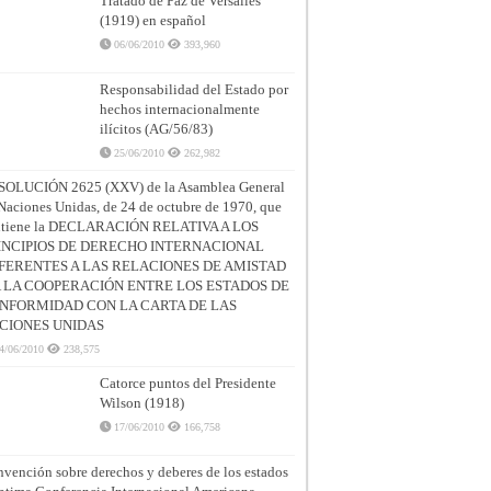
Tratado de Paz de Versalles
(1919) en español
06/06/2010
393,960
Responsabilidad del Estado por
hechos internacionalmente
ilícitos (AG/56/83)
25/06/2010
262,982
SOLUCIÓN 2625 (XXV) de la Asamblea General
Naciones Unidas, de 24 de octubre de 1970, que
ntiene la DECLARACIÓN RELATIVA A LOS
INCIPIOS DE DERECHO INTERNACIONAL
FERENTES A LAS RELACIONES DE AMISTAD
A LA COOPERACIÓN ENTRE LOS ESTADOS DE
NFORMIDAD CON LA CARTA DE LAS
CIONES UNIDAS
4/06/2010
238,575
Catorce puntos del Presidente
Wilson (1918)
17/06/2010
166,758
vención sobre derechos y deberes de los estados