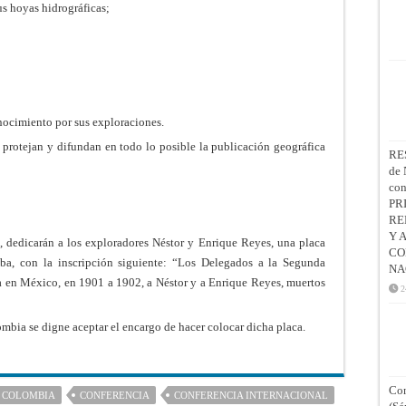
us hoyas hidrográficas;
nocimiento por sus exploraciones.
protejan y difundan en todo lo posible la publicación geográfica
RE
de 
co
PR
RE
Y 
, dedicarán a los exploradores Néstor y Enrique Reyes, una placa
CO
ba, con la inscripción siguiente: “Los Delegados a la Segunda
NA
a en México, en 1901 a 1902, a Néstor y a Enrique Reyes, muertos
2
bia se digne aceptar el encargo de hacer colocar dicha placa.
Con
COLOMBIA
CONFERENCIA
CONFERENCIA INTERNACIONAL