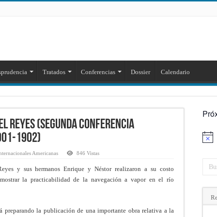
sprudencia
Tratados
Conferencias
Dossier
Calendario
Pró
el Reyes (Segunda Conferencia
901-1902)
Aviso
nternacionales Americanas
846 Vistas
eyes y sus hermanos Enrique y Néstor realizaron a su costo
mostrar la practicabilidad de la navegación a vapor en el río
Re
á preparando la publicación de una importante obra relativa a la