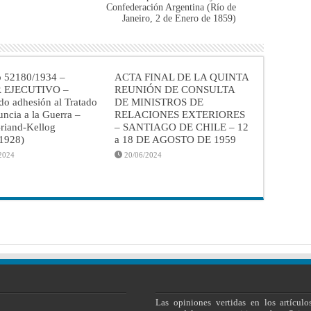
Confederación Argentina (Río de
Janeiro, 2 de Enero de 1859)
o 52180/1934 –
ACTA FINAL DE LA QUINTA
 EJECUTIVO –
REUNIÓN DE CONSULTA
do adhesión al Tratado
DE MINISTROS DE
ncia a la Guerra –
RELACIONES EXTERIORES
riand-Kellog
– SANTIAGO DE CHILE – 12
/1928)
a 18 DE AGOSTO DE 1959
2024
20/06/2024
Las opiniones vertidas en los artículo