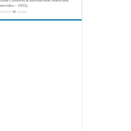
ptima Conferencia Internacional Americana,
tevideo – 1933)
1/01/2013
123,626