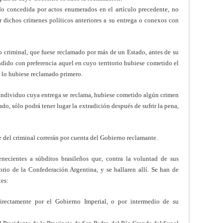
do concedida por actos enumerados en el artículo precedente, no
r dichos crímenes políticos anteriores a su entrega o conexos con
o criminal, que fuese reclamado por más de un Estado, antes de su
endido con preferencia aquel en cuyo territorio hubiese cometido el
e lo hubiese reclamado primero.
 individuo cuya entrega se reclama, hubiese cometido algún crimen
ado, sólo podrá tener lugar la extradición después de sufrir la pena,
te del criminal correrán por cuenta del Gobierno reclamante.
enecientes a súbditos brasileños que, contra la voluntad de sus
torio de la Confederación Argentina, y se hallaren allí. Se han de
tes:
directamente por el Gobierno Imperial, o por intermedio de su