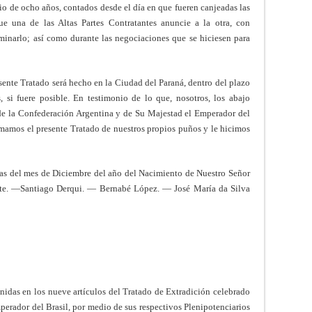
cio de ocho años, contados desde el día en que fueren canjeadas las
que una de las Altas Partes Contratantes anuncie a la otra, con
rminarlo; así como durante las negociaciones que se hiciesen para
resente Tratado será hecho en la Ciudad del Paraná, dentro del plazo
 si fuere posible. En testimonio de lo que, nosotros, los abajo
 de la Confederación Argentina y de Su Majestad el Emperador del
irmamos el presente Tratado de nuestros propios puños y le hicimos
ías del mes de Diciembre del año del Nacimiento de Nuestro Señor
iete. —Santiago Derqui. — Bernabé López. — José María da Silva
enidas en los nueve artículos del Tratado de Extradición celebrado
perador del Brasil, por medio de sus respectivos Plenipotenciarios