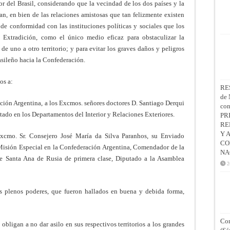
 del Brasil, considerando que la vecindad de los dos países y la
an, en bien de las relaciones amistosas que tan felizmente existen
s de conformidad con las instituciones políticas y sociales que los
 Extradición, como el único medio eficaz para obstaculizar la
e uno a otro territorio; y para evitar los graves daños y peligros
rasileño hacia la Confederación.
os a:
RE
de 
ción Argentina, a los Excmos. señores doctores D. Santiago Derqui
co
tado en los Departamentos del Interior y Relaciones Exteriores.
PR
RE
Y 
xcmo. Sr. Consejero José María da Silva Paranhos, su Enviado
CO
 Misión Especial en la Confederación Argentina, Comendador de la
NA
e Santa Ana de Rusia de primera clase, Diputado a la Asamblea
2
os plenos poderes, que fueron hallados en buena y debida forma,
Con
 obligan a no dar asilo en sus respectivos territorios a los grandes