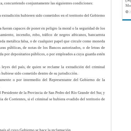
(Sé
roca, concurriendo conjuntamente las siguientes condiciones:
Mon
2
a extradición hubieren sido cometidos en el territorio del Gobierno
 fueran capaces de poner en peligro la moral o la seguridad de los
amiento, incendio, robo, tráfico de negros africanos, bancarrota
eda metálica falsa, o de cualquier papel que circule como moneda
ituras públicas, de notas de los Bancos autorizados, o de letras de
da por depositarios públicos, o por empleados a cuya guarda estén
leyes del país, de quien se reclame la extradición del criminal
en hubiese sido cometido dentro de su jurisdicción.
tamente o por intermedio del Representante del Gobierno de la
.
l Presidente de la Provincia de San Pedro del Río Grande del Sur, y
 de Corrientes, si el criminal se hubiera evadido del territorio de
 país al cuyo Gobierno se hace la reclamación.