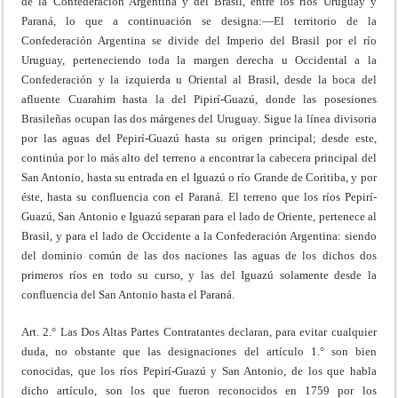
de la Confederación Argentina y del Brasil, entre los ríos Uruguay y
Paraná, lo que a continuación se designa:—El territorio de la
Confederación Argentina se divide del Imperio del Brasil por el río
Uruguay, perteneciendo toda la margen derecha u Occidental a la
Confederación y la izquierda u Oriental al Brasil, desde la boca del
afluente Cuarahim hasta la del Pipirí-Guazú, donde las posesiones
Brasileñas ocupan las dos márgenes del Uruguay. Sigue la línea divisoria
por las aguas del Pepirí-Guazú hasta su origen principal; desde este,
continúa por lo más alto del terreno a encontrar la cabecera principal del
San Antonio, hasta su entrada en el Iguazú o río Grande de Coritiba, y por
éste, hasta su confluencia con el Paraná. El terreno que los ríos Pepirí-
Guazú, San Antonio e Iguazú separan para el lado de Oriente, pertenece al
Brasil, y para el lado de Occidente a la Confederación Argentina: siendo
del dominio común de las dos naciones las aguas de los dichos dos
primeros ríos en todo su curso, y las del Iguazú solamente desde la
confluencia del San Antonio hasta el Paraná.
Art. 2.° Las Dos Altas Partes Contratantes declaran, para evitar cualquier
duda, no obstante que las designaciones del artículo 1.° son bien
conocidas, que los ríos Pepirí-Guazú y San Antonio, de los que habla
dicho artículo, son los que fueron reconocidos en 1759 por los