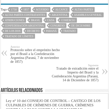
Tags
1750
1857
ACUERDO
ALCANCE
ALTAS PARTES
ALTAS PARTES CONTRATANTES
ARGENTINA
ASAMBLEA GENERAL
ATRIBUCIONES
BRASIL
CADA
COMERCIO
CONFEDERACIÓN ARGENTINA
CONGRESO
DE DICIEMBRE
DE LOS DOS
DECRETO
PARANÁ
TRATADO
TRATADO DE LÍMITES
Anterior
Protocolo sobre el empréstito hecho
por el Brasil a la Confederación
Argentina (Paraná, 7 de noviembre
de 1857)
Siguiente
Tratado de extradición entre el
Imperio del Brasil y la
Confederación Argentina (Paraná,
14 de Diciembre de 1857)
Artículos Relacionados
Ley nº 10 del CONSEJO DE CONTROL – CASTIGO DE LOS
CULPABLES DE CRÍMENES DE GUERRA, CRÍMENES