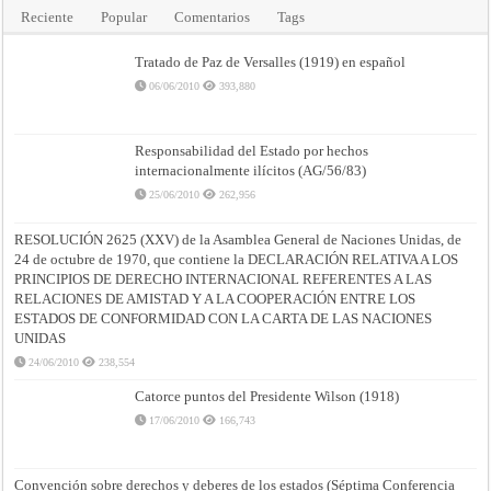
Reciente
Popular
Comentarios
Tags
Tratado de Paz de Versalles (1919) en español
06/06/2010
393,880
Responsabilidad del Estado por hechos
internacionalmente ilícitos (AG/56/83)
25/06/2010
262,956
RESOLUCIÓN 2625 (XXV) de la Asamblea General de Naciones Unidas, de
24 de octubre de 1970, que contiene la DECLARACIÓN RELATIVA A LOS
PRINCIPIOS DE DERECHO INTERNACIONAL REFERENTES A LAS
RELACIONES DE AMISTAD Y A LA COOPERACIÓN ENTRE LOS
ESTADOS DE CONFORMIDAD CON LA CARTA DE LAS NACIONES
UNIDAS
24/06/2010
238,554
Catorce puntos del Presidente Wilson (1918)
17/06/2010
166,743
Convención sobre derechos y deberes de los estados (Séptima Conferencia