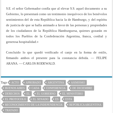
S.E. el señor Gobernador confía que al elevar S.S. aquel documento a su
Gobierno, lo presentará como un testimonio inequívoco de los benévolos
sentimientos del de esta República hacia la de Hamburgo, y del espíritu
de justicia de que se halla animado a favor de las personas y propiedades
de los ciudadanos de la República Hamburguesa, quienes gozarán en
todos los Pueblos de la Confederación Argentina, franca, cordial y
generosa hospitalidad.»
Concluido lo que quedó verificado el canje en la forma de estilo,
firmando ambos el presente para la constancia debida. — FELIPE
ARANA. — CARLOS RODEWALD.
Tags
ACTO
APROBADO
ARGENTINA
ASIMISMO
BUENOS AIRES
CADA
CONFERENCIA
DE DICIEMBRE
DERECHOS
EL
EL GOBIERNO
EL MINISTERIO
EL PROTOCOLO
EL SENADO
ES
ESTA
RECONOCIMIENTO DE LA INDEPENDENCIA
REPÚBLICA ARGENTINA
TRATADO