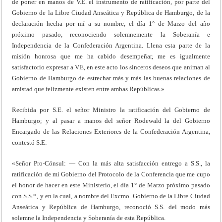
de poner en manos de V.E. el instrumento de ratificación, por parte del
Gobierno de la Libre Ciudad Anseática y República de Hamburgo, de la
declaración hecha por mí a su nombre, el día 1° de Marzo del año
próximo pasado, reconociendo solemnemente la Soberanía e
Independencia de la Confederación Argentina. Llena esta parte de la
misión honrosa que me ha cabido desempeñar, me es igualmente
satisfactorio expresar a V.E, en este acto los sinceros deseos que animan al
Gobierno de Hamburgo de estrechar más y más las buenas relaciones de
amistad que felizmente existen entre ambas Repúblicas.»
Recibida por S.E. el señor Ministro la ratificación del Gobierno de
Hamburgo; y al pasar a manos del señor Rodewald la del Gobierno
Encargado de las Relaciones Exteriores de la Confederación Argentina,
contestó S.E:
«Señor Pro-Cónsul: — Con la más alta satisfacción entrego a S.S., la
ratificación de mi Gobierno del Protocolo de la Conferencia que me cupo
el honor de hacer en este Ministerio, el día 1° de Marzo próximo pasado
con S.S.*, y en la cual, a nombre del Excmo. Gobierno de la Libre Ciudad
Anseática y República de Hamburgo, reconoció S.S. del modo más
solemne la Independencia y Soberanía de esta República.