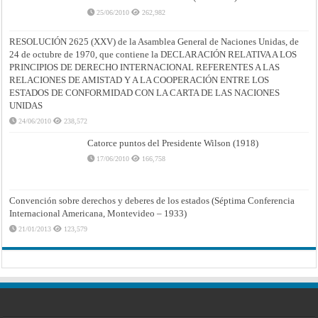
25/06/2010
262,982
RESOLUCIÓN 2625 (XXV) de la Asamblea General de Naciones Unidas, de
24 de octubre de 1970, que contiene la DECLARACIÓN RELATIVA A LOS
PRINCIPIOS DE DERECHO INTERNACIONAL REFERENTES A LAS
RELACIONES DE AMISTAD Y A LA COOPERACIÓN ENTRE LOS
ESTADOS DE CONFORMIDAD CON LA CARTA DE LAS NACIONES
UNIDAS
24/06/2010
238,572
Catorce puntos del Presidente Wilson (1918)
17/06/2010
166,758
Convención sobre derechos y deberes de los estados (Séptima Conferencia
Internacional Americana, Montevideo – 1933)
21/01/2013
123,579