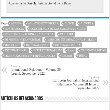
Academia de Derecho Internacional de la Haya.
Tags
ASESOR
ASUNTOS EXTERIORES
AUTOR
AUTORES
CONFERENCIA
CONFERENCIA DE LAS NACIONES UNIDAS
CORTE INTERNACIONAL DE JUSTICIA
DERECHO
DERECHO INTERNACIONAL
DERECHO INTERNACIONAL PUBLICO
DIPUBLICO
INTERNACIONAL
INTERNACIONALES
INTERNATIONAL
INTERNATIONALLAW
LAW
NACIONES UNIDAS
ORGANIZACIONES INTERNACIONALES
TECNOS
国际法
Anterior
International Relations – Volume 36
Issue 3, September 2022
Siguiente
European Journal of International
Relations – Volume 28 Issue 3,
September 2022
Artículos Relacionados