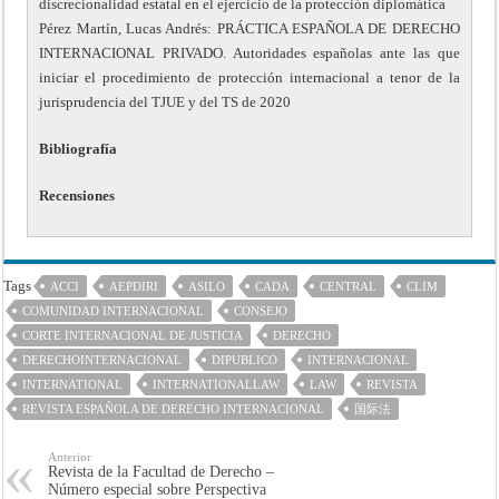
discrecionalidad estatal en el ejercicio de la protección diplomática
Pérez Martín, Lucas Andrés: PRÁCTICA ESPAÑOLA DE DERECHO
INTERNACIONAL PRIVADO. Autoridades españolas ante las que
iniciar el procedimiento de protección internacional a tenor de la
jurisprudencia del TJUE y del TS de 2020
Bibliografía
Recensiones
Tags
ACCI
AEPDIRI
ASILO
CADA
CENTRAL
CLIM
COMUNIDAD INTERNACIONAL
CONSEJO
CORTE INTERNACIONAL DE JUSTICIA
DERECHO
DERECHOINTERNACIONAL
DIPUBLICO
INTERNACIONAL
INTERNATIONAL
INTERNATIONALLAW
LAW
REVISTA
REVISTA ESPAÑOLA DE DERECHO INTERNACIONAL
国际法
Anterior
Revista de la Facultad de Derecho –
Número especial sobre Perspectiva