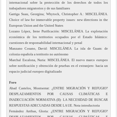
internacional sobre la protección de los derechos de todos los
trabajadores migratorios y de sus familiares
Garriga Suau, Georgina; Whytock, Christopher A.: MISCELÁNEA.
Choice of law for immovable property issues: new directions in the
European Union and the United States
Lozano López, Irene Purificación: MISCELÁNEA. La explotación
económica de los territorios ocupados por el Estado Islámico:
cuestiones de responsabilidad internacional y penal
Manzano Cosano, David: MISCELÁNEA. La isla de Guam: de
colonia española a territorio no autónomo
Marchal Escalona, Nuria: MISCELÁNEA. El nuevo marco europeo
sobre notificación y obtención de pruebas en el extranjero: hacia un
espacio judicial europeo digitalizado
Foro
Abad Castelos, Montserrat: ¿ENTRE MIGRACIÓN Y REFUGIO?
DESPLAZAMIENTOS POR CAUSAS CLIMÁTICAS E
INADECUACIÓN NORMATIVA (II): LA NECESIDAD DE BUSCAR
RESPUESTAS ADECUADAS DESDE LA UE. Nota introductoria
Fernández Arribas, Gloria: ¿ENTRE MIGRACIÓN Y REFUGIO?
DESPLAZAMIENTOS POR CAUSAS CLIMÁTICAS E