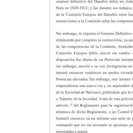
estatuto definitivo del Danubio debía ser elab
París en 1920-1921; y fue durante sus trabajos
de la Comisión Europea del Danubio entre Gal
instrucciones a la Comisión sobre las competenci
Sin embargo, ni siquiera el Estatuto Definitivo
eliminando por completo la controversia, ya que,
de las competencias de la Comisión, formulaba 
Comisión Europea debía ejercer sin cambio a
disposición fue objeto de un Protocolo interpr
sin embargo, suscitó a su vez divergencias e
intentó entonces establecer un modus vivendi 
Potencias afectadas. Sin embargo, este intento f
emprendieron una nueva vía y, en septiembre de
de la Sociedad de Naciones, pidiéndole que la
y Tránsito de la Sociedad. A raíz de esta petició
artículo 7 del Reglamento para la organizació
términos de dicho Reglamento, a un Comité Esp
formuló entonces en un informe una serie de 
estimando que no era necesario ni oportuno que
interesadas a seguir.