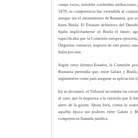
varias veces, siéndole conferidas atribuciones
1878, su competencia fue extendida al conjun
aunque sin el asentimiento de Rumania, que er
hasta Braila. El Estatuto definitivo del Danub
fijaba implícitamente en Braila el límite, a
especificaba que la Comisión europea ejercería, 
Originóse, entonces, respecto de este punto, una
Italia por otra.
Según estos últimos Estados, la Comisión pos
Rumania pretendía que, entre Galatz y Braila,
reglamentos como para asegurar su aplicación (
En su dictamen, el Tribunal recordaba las circun
al caso, que la respuesta a la cuestión que le h
antes de la guerra. Ahora bien, contra lo sost
aquella época sus poderes entre Galatz y Br
competencia llamada jurídica.