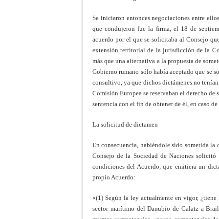
Se iniciaron entonces negociaciones entre ellos
que condujeron fue la firma, el 18 de septie
acuerdo por el que se solicitaba al Consejo qu
extensión territorial de la jurisdicción de la 
más que una alternativa a la propuesta de somete
Gobierno rumano sólo había aceptado que se som
consultivo, ya que dichos dictámenes no tenían c
Comisión Europea se reservaban el derecho de so
sentencia con el fin de obtener de él, en caso d
La solicitud de dictamen
En consecuencia, habiéndole sido sometida la cu
Consejo de la Sociedad de Naciones solicitó 
condiciones del Acuerdo, que emitiera un dict
propio Acuerdo:
«(1) Según la ley actualmente en vigor, ¿tien
sector marítimo del Danubio de Galatz a Brail