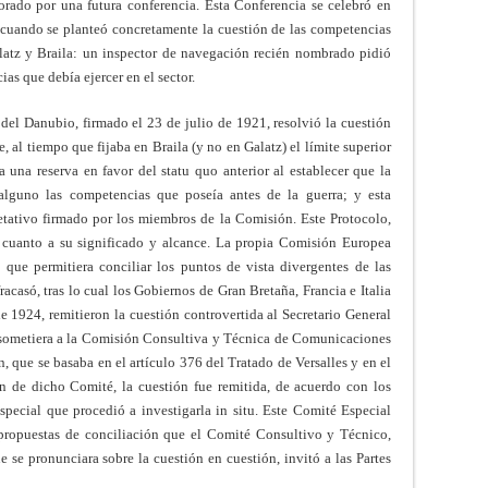
orado por una futura conferencia. Esta Conferencia se celebró en
 cuando se planteó concretamente la cuestión de las competencias
atz y Braila: un inspector de navegación recién nombrado pidió
as que debía ejercer en el sector.
 del Danubio, firmado el 23 de julio de 1921, resolvió la cuestión
 al tiempo que fijaba en Braila (y no en Galatz) el límite superior
una reserva en favor del statu quo anterior al establecer que la
lguno las competencias que poseía antes de la guerra; y esta
etativo firmado por los miembros de la Comisión. Este Protocolo,
n cuanto a su significado y alcance. La propia Comisión Europea
que permitiera conciliar los puntos de vista divergentes de las
racasó, tras lo cual los Gobiernos de Gran Bretaña, Francia e Italia
 1924, remitieron la cuestión controvertida al Secretario General
 sometiera a la Comisión Consultiva y Técnica de Comunicaciones
n, que se basaba en el artículo 376 del Tratado de Versalles y en el
n de dicho Comité, la cuestión fue remitida, de acuerdo con los
ecial que procedió a investigarla in situ. Este Comité Especial
propuestas de conciliación que el Comité Consultivo y Técnico,
 se pronunciara sobre la cuestión en cuestión, invitó a las Partes