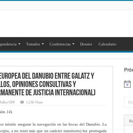
sprudencia
Tratados
Conferencias
Dossier
Calendario
Pró
europea del Danubio entre Galatz y
los, opiniones consultivas y
Aviso
rmanente de Justicia Internacional)
Fallos CPJI
1,236 Vistas
úm. 14).
Re
por misión asegurar la navegación en las bocas del Danubio. La
ipio, a no tener más que un carácter transitorio) fue prorrogada