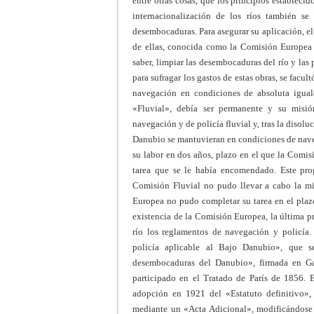
entre otras cosas, que los principios estableci
internacionalización de los ríos también se
desembocaduras. Para asegurar su aplicación, el
de ellas, conocida como la Comisión Europea 
saber, limpiar las desembocaduras del río y las
para sufragar los gastos de estas obras, se facul
navegación en condiciones de absoluta igua
«Fluvial», debía ser permanente y su misión
navegación y de policía fluvial y, tras la diso
Danubio se mantuvieran en condiciones de nave
su labor en dos años, plazo en el que la Comis
tarea que se le había encomendado. Este pro
Comisión Fluvial no pudo llevar a cabo la mi
Europea no pudo completar su tarea en el plazo
existencia de la Comisión Europea, la última pr
río los reglamentos de navegación y policía
policía aplicable al Bajo Danubio», que s
desembocaduras del Danubio», firmada en Ga
participado en el Tratado de París de 1856. E
adopción en 1921 del «Estatuto definitivo»,
mediante un «Acta Adicional», modificándose 