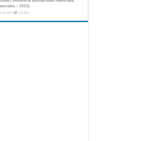
ptima Conferencia Internacional Americana,
tevideo – 1933)
1/01/2013
123,364