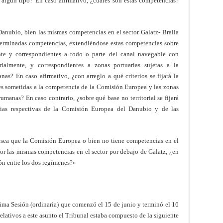
algún tipo? En caso afirmativo, ¿cuáles son estas competencias?
ubio, bien las mismas competencias en el sector Galatz- Braila
eterminadas competencias, extendiéndose estas competencias sobre
ente y correspondientes a todo o parte del canal navegable con
rialmente, y correspondientes a zonas portuarias sujetas a la
as? En caso afirmativo, ¿con arreglo a qué criterios se fijará la
ales sometidas a la competencia de la Comisión Europea y las zonas
umanas? En caso contrario, ¿sobre qué base no territorial se fijará
ncias respectivas de la Comisión Europea del Danubio y de las
sea que la Comisión Europea o bien no tiene competencias en el
ctor las mismas competencias en el sector por debajo de Galatz, ¿en
ión entre los dos regímenes?»
ma Sesión (ordinaria) que comenzó el 15 de junio y terminó el 16
elativos a este asunto el Tribunal estaba compuesto de la siguiente