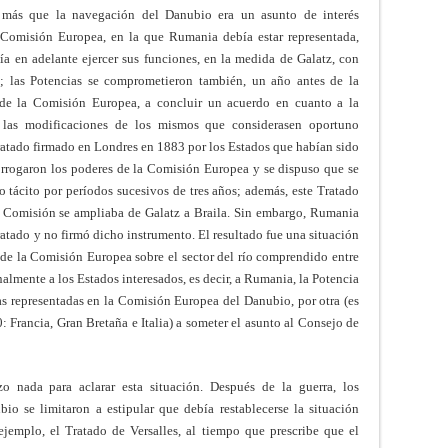
 más que la navegación del Danubio era un asunto de interés
Comisión Europea, en la que Rumania debía estar representada,
 en adelante ejercer sus funciones, en la medida de Galatz, con
al; las Potencias se comprometieron también, un año antes de la
 de la Comisión Europea, a concluir un acuerdo en cuanto a la
 las modificaciones de los mismos que considerasen oportuno
Tratado firmado en Londres en 1883 por los Estados que habían sido
rorrogaron los poderes de la Comisión Europea y se dispuso que se
tácito por períodos sucesivos de tres años; además, este Tratado
la Comisión se ampliaba de Galatz a Braila. Sin embargo, Rumania
ratado y no firmó dicho instrumento. El resultado fue una situación
de la Comisión Europea sobre el sector del río comprendido entre
nalmente a los Estados interesados, es decir, a Rumania, la Potencia
cias representadas en la Comisión Europea del Danubio, por otra (es
: Francia, Gran Bretaña e Italia) a someter el asunto al Consejo de
 nada para aclarar esta situación. Después de la guerra, los
bio se limitaron a estipular que debía restablecerse la situación
 ejemplo, el Tratado de Versalles, al tiempo que prescribe que el