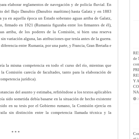
 para elaborar reglamentos de navegación y de policía fluvial. En
to del Bajo Danubio (Danubio marítimo) hasta Galatz y en 1883
a ya en aquella época un Estado soberano aguas arriba de Galatz,
io, firmado en 1921 (Rumania figuraba entre los firmantes de él),
guas arriba, de los poderes de la Comisión, si bien una reserva
sin variación alguna, las atribuciones que tenía antes de la guerra.
 diferencia entre Rumania, por una parte, y Francia, Gran Bretaña e
RE
de 
co
eía la misma competencia en todo el curso del río, mientras que
PR
 la Comisión carecía de facultades, tanto para la elaboración de
RE
competencia jurídica).
Y 
CO
stancias del asunto y estimaba, refiriéndose a los textos aplicables
NA
abía sido sometida debía basarse en la situación de hecho existente
2
enido en su tesis por el Gobierno rumano, la Comisión ejercía en
aila sin distinción entre la competencia llamada técnica y la
* * *
Con