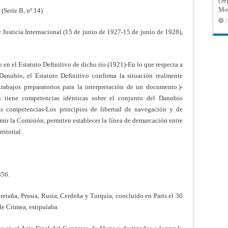
(Sé
Mon
(Serie B, nº 14)
2
 Justicia Internacional (15 de junio de 1927-15 de junio de 1928),
 en el Estatuto Definitivo de dicho río (1921)-En lo que respecta a
nubio, el Estatuto Definitivo confirma la situación realmente
trabajos preparatorios para la interpretación de un documento.)-
n tiene competencias idénticas sobre el conjunto del Danubio
stas competencias-Los principios de libertad de navegación y de
mir la Comisión, permiten establecer la línea de demarcación entre
ritorial
856.
Bretaña, Prusia, Rusia, Cerdeña y Turquía, concluido en París el 30
de Crimea, estipulaba