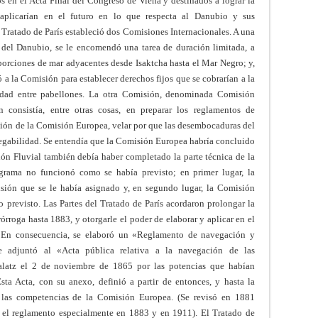
dos en el Acta Final del Congreso de Viena y destinados a lograr la
 aplicarían en el futuro en lo que respecta al Danubio y sus
 Tratado de París estableció dos Comisiones Internacionales. A una
del Danubio, se le encomendó una tarea de duración limitada, a
 porciones de mar adyacentes desde Isaktcha hasta el Mar Negro; y,
tó a la Comisión para establecer derechos fijos que se cobrarían a la
ldad entre pabellones. La otra Comisión, denominada Comisión
 consistía, entre otras cosas, en preparar los reglamentos de
lución de la Comisión Europea, velar por que las desembocaduras del
gabilidad. Se entendía que la Comisión Europea habría concluido
ión Fluvial también debía haber completado la parte técnica de la
grama no funcionó como se había previsto; en primer lugar, la
sión que se le había asignado y, en segundo lugar, la Comisión
 previsto. Las Partes del Tratado de París acordaron prolongar la
órroga hasta 1883, y otorgarle el poder de elaborar y aplicar en el
. En consecuencia, se elaboró un «Reglamento de navegación y
e adjuntó al «Acta pública relativa a la navegación de las
latz el 2 de noviembre de 1865 por las potencias que habían
sta Acta, con su anexo, definió a partir de entonces, y hasta la
 las competencias de la Comisión Europea. (Se revisó en 1881
el reglamento especialmente en 1883 y en 1911). El Tratado de