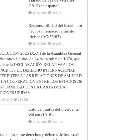
Tratado de Paz de Versalles
(1919) en español
06/06/2010
393,781
Responsabilidad del Estado por
hechos internacionalmente
ilícitos (AG/56/83)
25/06/2010
262,931
SOLUCIÓN 2625 (XXV) de la Asamblea General
Naciones Unidas, de 24 de octubre de 1970, que
ntiene la DECLARACIÓN RELATIVA A LOS
INCIPIOS DE DERECHO INTERNACIONAL
FERENTES A LAS RELACIONES DE AMISTAD
A LA COOPERACIÓN ENTRE LOS ESTADOS DE
NFORMIDAD CON LA CARTA DE LAS
CIONES UNIDAS
4/06/2010
238,528
Catorce puntos del Presidente
Wilson (1918)
17/06/2010
166,736
vención sobre derechos y deberes de los estados