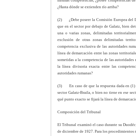
mismas competencias, ¿posee competencias de 
¿Hasta dónde se extienden río arriba?
(2) ¿Debe poseer la Comisión Europea del Dan
que en el sector por debajo de Galatz, bien d
una o varias zonas, delimitadas territorialm
exclusión de otras zonas delimitadas territo
competencia exclusiva de las autoridades ruman
línea de demarcación entre las zonas territori
sometidas a la competencia de las autoridades r
la línea divisoria exacta entre las compete
autoridades rumanas?
(3) En caso de que la respuesta dada en (1) 
sector Galatz-Braila, o bien no tiene en ese se
qué punto exacto se fijará la línea de demarcac
Composición del Tribunal
El Tribunal examinó el caso durante su Duodéci
de diciembre de 1927. Para los procedimientos r