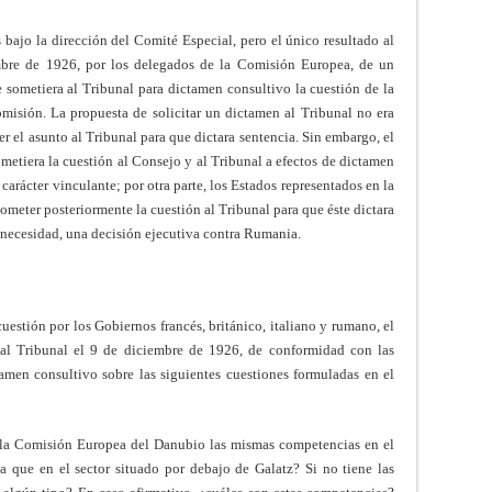
 bajo la dirección del Comité Especial, pero el único resultado al
mbre de 1926, por los delegados de la Comisión Europea, de un
e sometiera al Tribunal para dictamen consultivo la cuestión de la
Comisión. La propuesta de solicitar un dictamen al Tribunal no era
r el asunto al Tribunal para que dictara sentencia. Sin embargo, el
etiera la cuestión al Consejo y al Tribunal a efectos de dictamen
arácter vinculante; por otra parte, los Estados representados en la
meter posteriormente la cuestión al Tribunal para que éste dictara
e necesidad, una decisión ejecutiva contra Rumania.
estión por los Gobiernos francés, británico, italiano y rumano, el
al Tribunal el 9 de diciembre de 1926, de conformidad con las
amen consultivo sobre las siguientes cuestiones formuladas en el
e la Comisión Europea del Danubio las mismas competencias en el
a que en el sector situado por debajo de Galatz? Si no tiene las