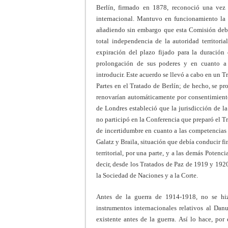
Berlín, firmado en 1878, reconoció una vez
internacional. Mantuvo en funcionamiento la 
añadiendo sin embargo que esta Comisión debía
total independencia de la autoridad territori
expiración del plazo fijado para la duración
prolongación de sus poderes y en cuanto a
introducir. Este acuerdo se llevó a cabo en un 
Partes en el Tratado de Berlín; de hecho, se p
renovarían automáticamente por consentimiento 
de Londres estableció que la jurisdicción de 
no participó en la Conferencia que preparó el T
de incertidumbre en cuanto a las competencias 
Galatz y Braila, situación que debía conducir fi
territorial, por una parte, y a las demás Poten
decir, desde los Tratados de Paz de 1919 y 1920
la Sociedad de Naciones y a la Corte.
Antes de la guerra de 1914-1918, no se hizo
instrumentos internacionales relativos al Danu
existente antes de la guerra. Así lo hace, por