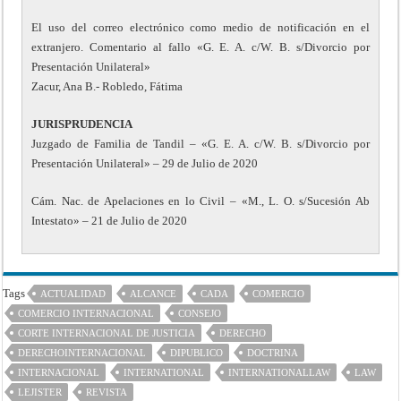
El uso del correo electrónico como medio de notificación en el
extranjero. Comentario al fallo «G. E. A. c/W. B. s/Divorcio por
Presentación Unilateral»
Zacur, Ana B.- Robledo, Fátima
JURISPRUDENCIA
Juzgado de Familia de Tandil – «G. E. A. c/W. B. s/Divorcio por
Presentación Unilateral» – 29 de Julio de 2020
Cám. Nac. de Apelaciones en lo Civil – «M., L. O. s/Sucesión Ab
Intestato» – 21 de Julio de 2020
Tags
ACTUALIDAD
ALCANCE
CADA
COMERCIO
COMERCIO INTERNACIONAL
CONSEJO
CORTE INTERNACIONAL DE JUSTICIA
DERECHO
DERECHOINTERNACIONAL
DIPUBLICO
DOCTRINA
INTERNACIONAL
INTERNATIONAL
INTERNATIONALLAW
LAW
LEJISTER
REVISTA