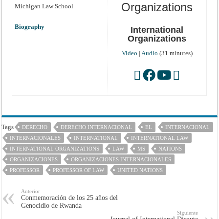
Organizations
Michigan Law School
Biography
International
Organizations
Video
|
Audio
(31 minutes)
Tags
DERECHO
DERECHO INTERNACIONAL
EL
INTERNACIONAL
INTERNACIONALES
INTERNATIONAL
INTERNATIONAL LAW
INTERNATIONAL ORGANIZATIONS
LAW
MS
NATIONS
ORGANIZACIONES
ORGANIZACIONES INTERNACIONALES
PROFESSOR
PROFESSOR OF LAW
UNITED NATIONS
Anterior
Conmemoración de los 25 años del
Genocidio de Rwanda
Siguiente