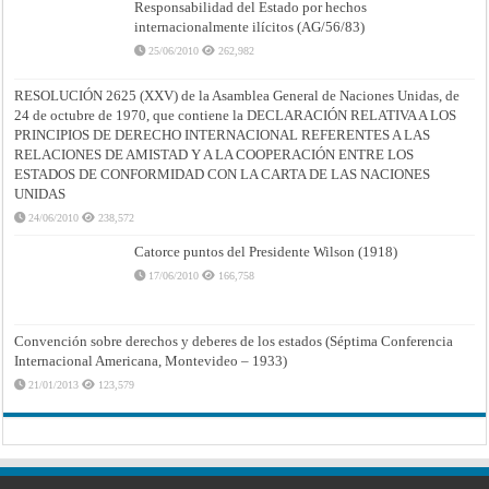
Responsabilidad del Estado por hechos
internacionalmente ilícitos (AG/56/83)
25/06/2010
262,982
RESOLUCIÓN 2625 (XXV) de la Asamblea General de Naciones Unidas, de
24 de octubre de 1970, que contiene la DECLARACIÓN RELATIVA A LOS
PRINCIPIOS DE DERECHO INTERNACIONAL REFERENTES A LAS
RELACIONES DE AMISTAD Y A LA COOPERACIÓN ENTRE LOS
ESTADOS DE CONFORMIDAD CON LA CARTA DE LAS NACIONES
UNIDAS
24/06/2010
238,572
Catorce puntos del Presidente Wilson (1918)
17/06/2010
166,758
Convención sobre derechos y deberes de los estados (Séptima Conferencia
Internacional Americana, Montevideo – 1933)
21/01/2013
123,579