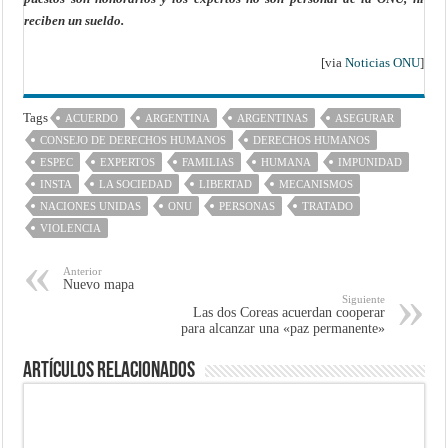
reciben un sueldo.
[via
Noticias ONU
]
Tags
ACUERDO
ARGENTINA
ARGENTINAS
ASEGURAR
CONSEJO DE DERECHOS HUMANOS
DERECHOS HUMANOS
ESPEC
EXPERTOS
FAMILIAS
HUMANA
IMPUNIDAD
INSTA
LA SOCIEDAD
LIBERTAD
MECANISMOS
NACIONES UNIDAS
ONU
PERSONAS
TRATADO
VIOLENCIA
Anterior
Nuevo mapa
Siguiente
Las dos Coreas acuerdan cooperar
para alcanzar una «paz permanente»
Artículos Relacionados