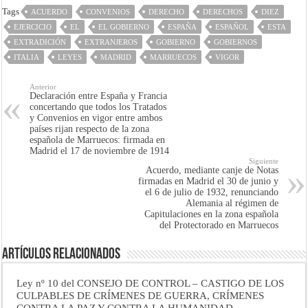
Tags
ACUERDO
CONVENIOS
DERECHO
DERECHOS
DIEZ
EJERCICIO
EL
EL GOBIERNO
ESPAÑA
ESPAÑOL
ESTA
EXTRADICIÓN
EXTRANJEROS
GOBIERNO
GOBIERNOS
ITALIA
LEYES
MADRID
MARRUECOS
VIGOR
Anterior
Declaración entre España y Francia
concertando que todos los Tratados
y Convenios en vigor entre ambos
países rijan respecto de la zona
española de Marruecos: firmada en
Madrid el 17 de noviembre de 1914
Siguiente
Acuerdo, mediante canje de Notas
firmadas en Madrid el 30 de junio y
el 6 de julio de 1932, renunciando
Alemania al régimen de
Capitulaciones en la zona española
del Protectorado en Marruecos
Artículos Relacionados
Ley nº 10 del CONSEJO DE CONTROL – CASTIGO DE LOS
CULPABLES DE CRÍMENES DE GUERRA, CRÍMENES
CONTRA LA PAZ Y CONTRA LA HUMANIDAD