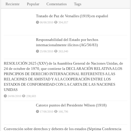
Reciente
Popular
Comentarios
Tags
Tratado de Paz de Versalles (1919) en español
06/06/2010
394,057
Responsabilidad del Estado por hechos
internacionalmente ilícitos (AG/56/83)
25/06/2010
263,040
RESOLUCIÓN 2625 (XXV) de la Asamblea General de Naciones Unidas, de
24 de octubre de 1970, que contiene la DECLARACIÓN RELATIVA A LOS
PRINCIPIOS DE DERECHO INTERNACIONAL REFERENTES A LAS
RELACIONES DE AMISTAD Y A LA COOPERACIÓN ENTRE LOS
ESTADOS DE CONFORMIDAD CON LA CARTA DE LAS NACIONES
UNIDAS
24/06/2010
238,603
Catorce puntos del Presidente Wilson (1918)
17/06/2010
166,796
Convención sobre derechos y deberes de los estados (Séptima Conferencia