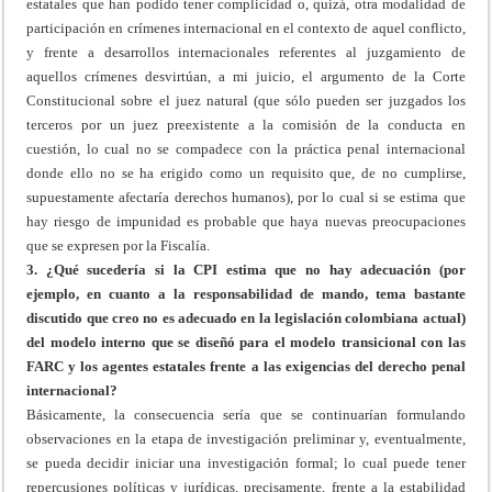
estatales que han podido tener complicidad o, quizá, otra modalidad de
participación en crímenes internacional en el contexto de aquel conflicto,
y frente a desarrollos internacionales referentes al juzgamiento de
aquellos crímenes desvirtúan, a mi juicio, el argumento de la Corte
Constitucional sobre el juez natural (que sólo pueden ser juzgados los
terceros por un juez preexistente a la comisión de la conducta en
cuestión, lo cual no se compadece con la práctica penal internacional
donde ello no se ha erigido como un requisito que, de no cumplirse,
supuestamente afectaría derechos humanos), por lo cual si se estima que
hay riesgo de impunidad es probable que haya nuevas preocupaciones
que se expresen por la Fiscalía.
3. ¿Qué sucedería si la CPI estima que no hay adecuación (por
ejemplo, en cuanto a la responsabilidad de mando, tema bastante
discutido que creo no es adecuado en la legislación colombiana actual)
del modelo interno que se diseñó para el modelo transicional con las
FARC y los agentes estatales frente a las exigencias del derecho penal
internacional?
Básicamente, la consecuencia sería que se continuarían formulando
observaciones en la etapa de investigación preliminar y, eventualmente,
se pueda decidir iniciar una investigación formal; lo cual puede tener
repercusiones políticas y jurídicas, precisamente, frente a la estabilidad