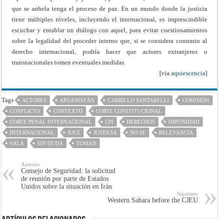
que se anhela tenga el proceso de paz. En un mundo donde la justicia
tiene múltiples niveles, incluyendo el internacional, es imprescindible
escuchar y entablar un diálogo con aquel, para evitar cuestionamientos
sobre la legalidad del proceder interno que, si se considera contrario al
derecho internacional, podría hacer que actores extranjeros o
transnacionales tomen eventuales medidas.
[via
aquiescencia
]
Tags
ACTORES
AFGANISTÁN
CARRILLO SANTARELLI
COMISIÓN
CONFLICTO
CONTEXTO
CORTE CONSTITUCIONAL
CORTE PENAL INTERNACIONAL
CPI
DERECHOS
IMPUNIDAD
INTERNACIONAL
JUEZ
JUSTICIA
NO SE
RELEVANCIA
SALA
SIN DUDA
TOMAN
Anterior
Consejo de Seguridad: la solicitud
de reunión por parte de Estados
Unidos sobre la situación en Irán
Siguiente
Western Sahara before the CJEU