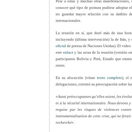
Pese a estas y muchas otras manifestaciones,
conocer qué tipo de postura pudiese adoptar el 
no guardar mayor relación con su ámbito d
internacionales.
La reunión en sí, que duró más de una hora 
incluyendo (última intervención) la de Irán, 
oficial
de prensa de Naciones Unidas). El video i
este
enlace
y las actas de la reunión (versión e
participaron Bolivia y Perú, Estado que estre
enero.
En su alocución (véase
texto completo
), el
delegaciones, externó su preocupación sobre las
«
Aussi préoccupantes qu’elles soient, les évolu
et à la sécurité internationales. Nous devons y
requise par les risques de violences contr
instrumentalisation de cette crise, qui ne ferait
recherché
«.