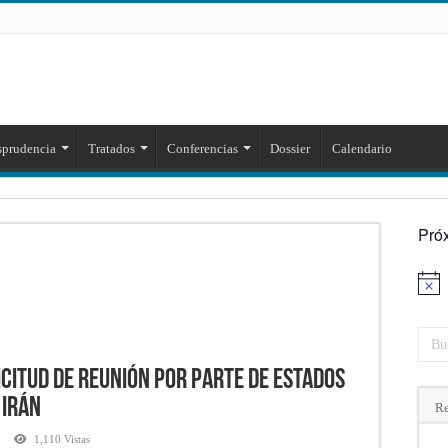
sprudencia
Tratados
Conferencias
Dossier
Calendario
Pró
Aviso
icitud de reunión por parte de Estados
 Irán
Re
1,110 Vistas