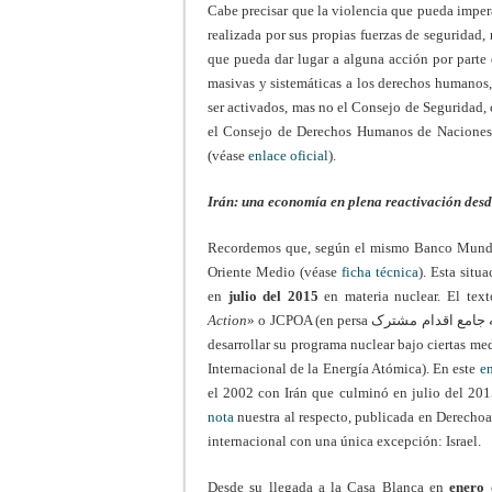
Cabe precisar que la violencia que pueda impera
realizada por sus propias fuerzas de seguridad,
que pueda dar lugar a alguna acción por parte 
masivas y sistemáticas a los derechos humanos
ser activados, mas no el Consejo de Seguridad,
el Consejo de Derechos Humanos de Naciones U
(véase
enlace oficial
).
Irán: una economía en plena reactivación desd
Recordemos que, según el mismo Banco Mundia
Oriente Medio (véase
ficha técnica
). Esta situ
en
julio del 2015
en materia nuclear. El tex
Action
» o JCPOA (en persa برنامه جامع اقدام مشترک‎) puso fin a las sanciones contra Irán y permitió a este último
desarrollar su programa nuclear bajo ciertas me
Internacional de la Energía Atómica). En este
e
el 2002 con Irán que culminó en julio del 201
nota
nuestra al respecto, publicada en Derechoa
internacional con una única excepción: Israel.
Desde su llegada a la Casa Blanca en
enero 