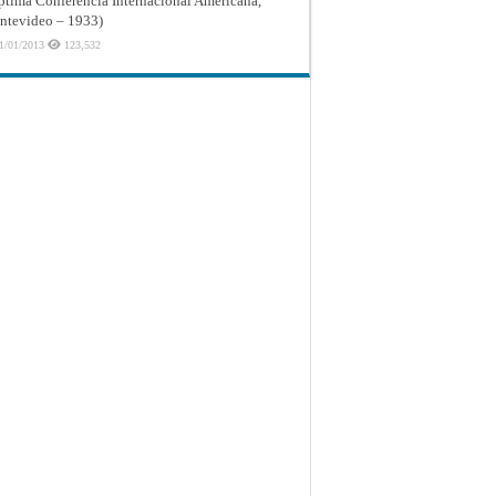
ptima Conferencia Internacional Americana,
tevideo – 1933)
1/01/2013
123,532