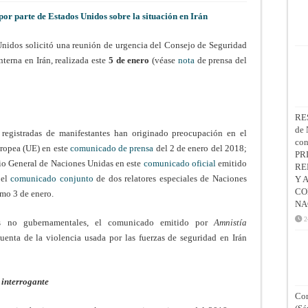
por parte de Estados Unidos sobre la situación en Irán
nidos solicitó una reunión de urgencia del Consejo de Seguridad
nterna en Irán, realizada este
5 de enero
(véase
nota
de prensa del
RE
de 
s registradas de manifestantes han originado preocupación en el
co
uropea (UE) en este
comunicado de prensa
del 2 de enero del 2018;
PR
ario General de Naciones Unidas en este
comunicado oficial
emitido
RE
 el
comunicado conjunto
de dos relatores especiales de Naciones
Y 
CO
mo 3 de enero.
NA
2
nes no gubernamentales, el comunicado emitido por
Amnistía
cuenta de la violencia usada por las fuerzas de seguridad en Irán
 interrogante
Con