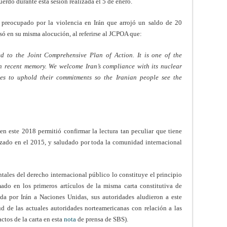
uerdo durante esta sesión realizada el 5 de enero.
preocupado por la violencia en Irán que arrojó un saldo de 20
isó en su misma alocución, al referirse al JCPOA que:
 to the Joint Comprehensive Plan of Action. It is one of the
in recent memory. We welcome Iran’s compliance with its nuclear
s to uphold their commitments so the Iranian people see the
n este 2018 permitió confirmar la lectura tan peculiar que tiene
nzado en el 2015, y saludado por toda la comunidad internacional
tales del derecho internacional público lo constituye el principio
ado en los primeros artículos de la misma carta constitutiva de
da por Irán a Naciones Unidas, sus autoridades aludieron a este
ud de las actuales autoridades norteamericanas con relación a las
actos de la carta en esta
nota
de prensa de SBS).