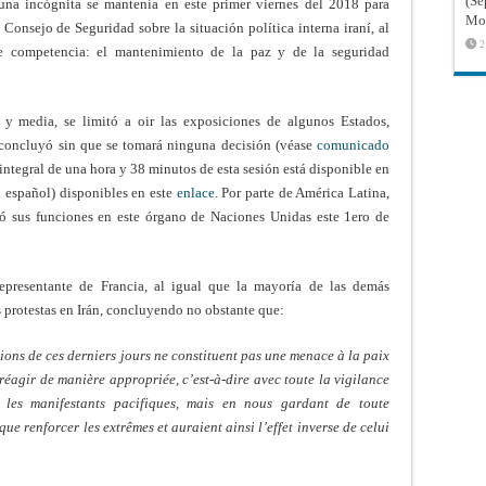
(Sé
 una incógnita se mantenía en este primer viernes del 2018 para
Mon
Consejo de Seguridad sobre la situación política interna iraní, al
2
e competencia: el mantenimiento de la paz y de la seguridad
y media, se limitó a oir las exposiciones de algunos Estados,
y concluyó sin que se tomará ninguna decisión (véase
comunicado
ntegral de una hora y 38 minutos de esta sesión está disponible en
n español) disponibles en este
enlace
. Por parte de América Latina,
nó sus funciones en este órgano de Naciones Unidas este 1ero de
 representante de Francia, al igual que la mayoría de las demás
 protestas en Irán, concluyendo no obstante que:
tions de ces derniers jours ne constituent pas une menace à la paix
 réagir de manière appropriée, c’est-à-dire avec toute la vigilance
e les manifestants pacifiques, mais en nous gardant de toute
 que renforcer les extrêmes et auraient ainsi l’effet inverse de celui