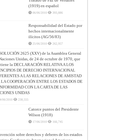
Tratado de Paz de Versalles
(1919) en español
06/06/2010
393,886
Responsabilidad del Estado por
hechos internacionalmente
ilícitos (AG/56/83)
25/06/2010
262,957
SOLUCIÓN 2625 (XXV) de la Asamblea General
Naciones Unidas, de 24 de octubre de 1970, que
ntiene la DECLARACIÓN RELATIVA A LOS
INCIPIOS DE DERECHO INTERNACIONAL
FERENTES A LAS RELACIONES DE AMISTAD
A LA COOPERACIÓN ENTRE LOS ESTADOS DE
NFORMIDAD CON LA CARTA DE LAS
CIONES UNIDAS
4/06/2010
238,555
Catorce puntos del Presidente
Wilson (1918)
17/06/2010
166,745
vención sobre derechos y deberes de los estados