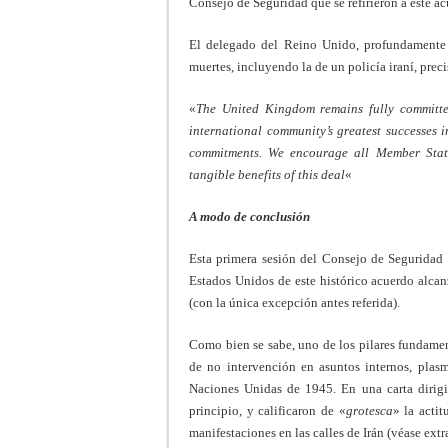
Consejo de Seguridad que se refirieron a este ac
El delegado del Reino Unido, profundamente 
muertes, incluyendo la de un policía iraní, prec
«
The United Kingdom remains fully committed
international community’s greatest successes 
commitments. We encourage all Member State
tangible benefits of this deal
«
A modo de conclusión
Esta primera sesión del Consejo de Seguridad e
Estados Unidos de este histórico acuerdo alca
(con la única excepción antes referida).
Como bien se sabe, uno de los pilares fundamen
de no intervención en asuntos internos, plasm
Naciones Unidas de 1945. En una carta dirigi
principio, y calificaron de «
grotesca
» la actit
manifestaciones en las calles de Irán (véase extr