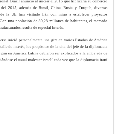
onal. Brasil anunció al iniciar el 2016 que triplicaría su comercio
 del 2015, además de Brasil, China, Rusia y Turquía, diversas
 de la UE han visitado Irán con miras a establecer proyectos
Con una población de 80,28 millones de habitantes, el mercado
ufacturados resulta de especial interés.
persa inició personalmente una gira en varios Estados de América
alle de interés, los propósitos de la cita del jefe de la diplomacia
a gira en América Latina debieron ser explicados a la embajada de
iándose el usual malestar israelí cada vez que la diplomacia iraní