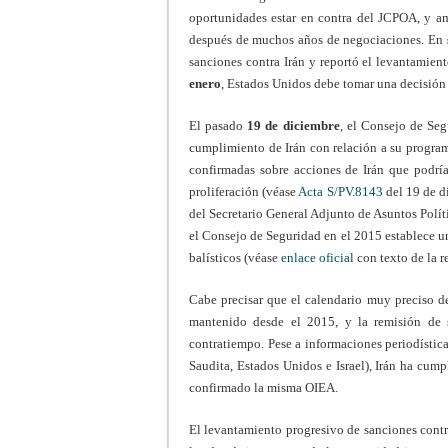
oportunidades estar en contra del JCPOA, y a
después de muchos años de negociaciones. En
sanciones contra Irán y reportó el levantamien
enero
, Estados Unidos debe tomar una decisión 
El pasado
19 de diciembre
, el Consejo de Seg
cumplimiento de Irán con relación a su program
confirmadas sobre acciones de Irán que podrí
proliferación (véase
Acta S/PV.8143
del 19 de di
del Secretario General Adjunto de Asuntos Políti
el Consejo de Seguridad en el 2015 establece u
balísticos (véase
enlace oficial
con texto de la 
Cabe precisar que el calendario muy preciso de
mantenido desde el 2015, y la remisión de 
contratiempo. Pese a informaciones periodístic
Saudita, Estados Unidos e Israel), Irán ha cum
confirmado la misma OIEA.
El levantamiento progresivo de sanciones contra