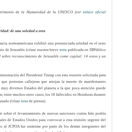
Patrimonio de la Humanidad de la UNESCO (ver
enlace oficial
ridad: de una soledad a otra
omacia norteamericana exhibió una pronunciada soledad en el seno
uto de Jerusalén (véase nuestra breve
nota
publicada en DIPúblico
 sobre reconocimiento de Jerusalén como capital: 14 votos y un
ministración del Presidente Trump con esta reunión solicitada para
 que protestas callejeras que arrojan la muerte de manifestantes
n muy diversos Estados del planeta a la que poca atención puede
ar, entre muchos otros casos, los 18 fallecidos en Honduras durante
pasado (véase
nota
de prensa).
r sobre el levantamiento de nuevas sanciones contra Irán podría
eales de Estados Unidos para convocar a esta reunión urgente del
do al JCPOA fue unánime por parte de los demás integrantes del