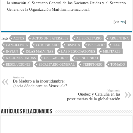
la situación al Secretario General de las Naciones Unidas y al Secretario
General de la Organización Marítima Internacional.
[via
rss
]
Tags
ACTOS
ACTOS UNILATERALES
AL SECRETARIO
ARGENTINA
CANCILLERÍA
COMUNICADO
DISPUTA
EJERCICIO
ILEG
INSTAN
ISLAS MALVINAS
LAS NEGOCIACIONES
MILITARES
NACIONES UNIDAS
OBLIGACIONES
REINO UNIDO
RESOLUCIONES
SECRETARIO GENERAL
TERRITORIO
TOMADO
Anterior
De Maduro a la incertidumbre:
¿hacia dónde camina Venezuela?
Siguiente
Quebec y Cataluña en las
postrimerías de la globalización
Artículos Relacionados