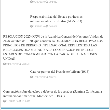
06/06/2010
394,012
Responsabilidad del Estado por hechos
internacionalmente ilícitos (AG/56/83)
25/06/2010
263,008
RESOLUCIÓN 2625 (XXV) de la Asamblea General de Naciones Unidas, de
24 de octubre de 1970, que contiene la DECLARACIÓN RELATIVA A LOS
PRINCIPIOS DE DERECHO INTERNACIONAL REFERENTES A LAS
RELACIONES DE AMISTAD Y A LA COOPERACIÓN ENTRE LOS
ESTADOS DE CONFORMIDAD CON LA CARTA DE LAS NACIONES
UNIDAS
24/06/2010
238,589
Catorce puntos del Presidente Wilson (1918)
17/06/2010
166,773
Convención sobre derechos y deberes de los estados (Séptima Conferencia
Internacional Americana, Montevideo – 1933)
21/01/2013
123,628