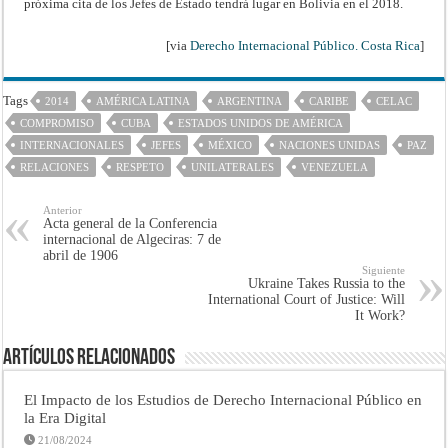
próxima cita de los Jefes de Estado tendrá lugar en Bolivia en el 2018.
[via
Derecho Internacional Público. Costa Rica
]
Tags
2014
AMÉRICA LATINA
ARGENTINA
CARIBE
CELAC
COMPROMISO
CUBA
ESTADOS UNIDOS DE AMÉRICA
INTERNACIONALES
JEFES
MÉXICO
NACIONES UNIDAS
PAZ
RELACIONES
RESPETO
UNILATERALES
VENEZUELA
Anterior
Acta general de la Conferencia
internacional de Algeciras: 7 de
abril de 1906
Siguiente
Ukraine Takes Russia to the
International Court of Justice: Will
It Work?
Artículos Relacionados
El Impacto de los Estudios de Derecho Internacional Público en
la Era Digital
21/08/2024