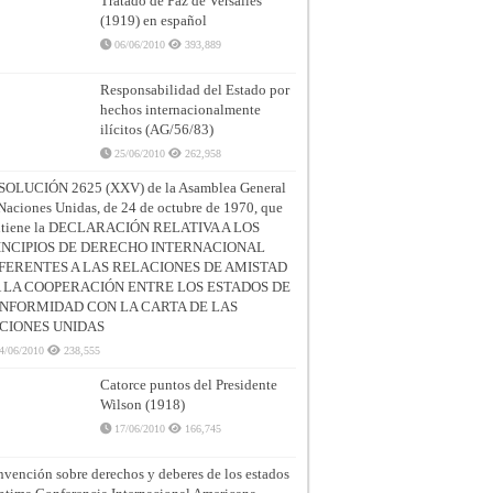
Tratado de Paz de Versalles
(1919) en español
06/06/2010
393,889
Responsabilidad del Estado por
hechos internacionalmente
ilícitos (AG/56/83)
25/06/2010
262,958
SOLUCIÓN 2625 (XXV) de la Asamblea General
Naciones Unidas, de 24 de octubre de 1970, que
ntiene la DECLARACIÓN RELATIVA A LOS
INCIPIOS DE DERECHO INTERNACIONAL
FERENTES A LAS RELACIONES DE AMISTAD
A LA COOPERACIÓN ENTRE LOS ESTADOS DE
NFORMIDAD CON LA CARTA DE LAS
CIONES UNIDAS
4/06/2010
238,555
Catorce puntos del Presidente
Wilson (1918)
17/06/2010
166,745
vención sobre derechos y deberes de los estados