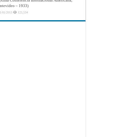
ptima Conferencia Internacional Americana,
tevideo – 1933)
1/01/2013
123,534