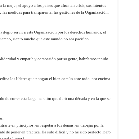
 la mujer, el apoyo a los países que afrontan crisis, sus intentos
 y las medidas para transparentar las gestiones de la Organización,
ivilegio servir a esta Organización por los derechos humanos, el
o tiempo, siento mucho que este mundo no sea pacifico
solidaridad y empatía y compasión por su gente, habríamos tenido
pedir a los líderes que pongan el bien común ante todo, por encima
ado de correr esta larga maratón que duró una década y en la que se
s.
trarte en principios, en respetar a los demás, en trabajar por la
té de poner en práctica. Ha sido difícil y no he sido perfecto, pero
grarlo”, acotó.