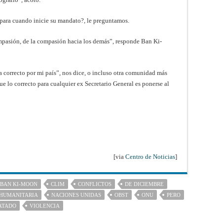
para cuando inicie su mandato?, le preguntamos.
mpasión, de la compasión hacia los demás”, responde Ban Ki-
a correcto por mi país”, nos dice, o incluso otra comunidad más
ue lo correcto para cualquier ex Secretario General es ponerse al
[via
Centro de Noticias
]
BAN KI-MOON
CLIM
CONFLICTOS
DE DICIEMBRE
HUMANITARIA
NACIONES UNIDAS
OBST
ONU
PERO
ATADO
VIOLENCIA