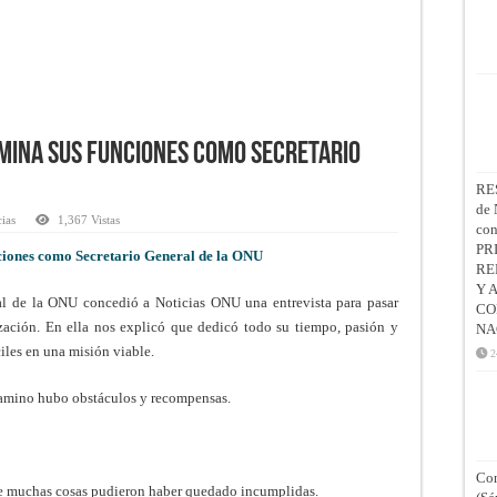
mina sus funciones como Secretario
RE
de 
cias
1,367 Vistas
co
PR
ones como Secretario General de la ONU
RE
Y 
l de la ONU concedió a Noticias ONU una entrevista para pasar
CO
ización. En ella nos explicó que dedicó todo su tiempo, pasión y
NA
iles en una misión viable.
2
camino hubo obstáculos y recompensas.
Con
ue muchas cosas pudieron haber quedado incumplidas.