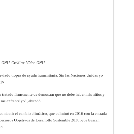
la ONU. Crédito: Vídeo ONU
nviado tropas de ayuda humanitaria. Sin las Naciones Unidas yo
jo.
e tratado firmemente de demostrar que no debe haber más niños y
e me enfrenté yo”, abundó.
ra combatir el cambio climático, que culminó en 2016 con la entrada
mbiciosos Objetivos de Desarrollo Sostenible 2030, que buscan
do.