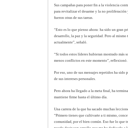
Sus campañas para poner fin a la violencia contra
para revitalizar el desarme y la no proliferación
fueron otras de sus tareas.
“Esto es lo que pienso ahora: ha sido un gran pr
desarrollo, la paz y la seguridad. Pero al mism
actualmente”, señaló.
“Si todos estos líderes hubieran mostrado más 
menos conflictos en este momento”, reflexionó.
Por eso, uno de sus mensajes repetidos ha sido 
de sus intereses personales.
Pero ahora ha llegado a la meta final, ha termin
mantiene firme hasta el último día.
Una carrera de la que ha sacado muchas leccione
“Primero tienes que cultivarte a ti mismo, concen
comunidad, por el bien común. Eso fue lo que tra
puedo decir con orgullo que me he dedicado a lo