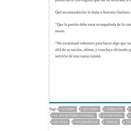
Qué recomendación le daría a Antonio Gutérres 
“Que la pasión debe estar acompañada de la co
moon.
“No escatimaré esfuerzos para hacer algo que se
allá de su nación, afirma, y concluye diciendo q
servicio de una causa común.
Tags
ACOMPA
ACUERDO
AMBIENTE
EL SECRETARIO GENERAL
ENTREVISTA
REVISTA
SOLIDARIDAD
TAREAS
TR