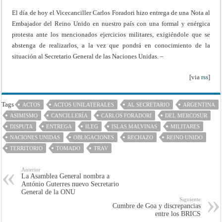
El día de hoy el Vicecanciller Carlos Foradori hizo entrega de una Nota al
Embajador del Reino Unido en nuestro país con una formal y enérgica
protesta ante los mencionados ejercicios militares, exigiéndole que se
abstenga de realizarlos, a la vez que pondrá en conocimiento de la
situación al Secretario General de las Naciones Unidas. –
[via
rss
]
Tags
ACTOS
ACTOS UNILATERALES
AL SECRETARIO
ARGENTINA
ASIMISMO
CANCILLERÍA
CARLOS FORADORI
DEL MERCOSUR
DISPUTA
ENTREGA
ILEG
ISLAS MALVINAS
MILITARES
NACIONES UNIDAS
OBLIGACIONES
RECHAZO
REINO UNIDO
TERRITORIO
TOMADO
TRAV
Anterior
La Asamblea General nombra a
António Guterres nuevo Secretario
General de la ONU
Siguiente
Cumbre de Goa y discrepancias
entre los BRICS