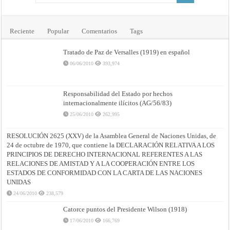
Reciente
Popular
Comentarios
Tags
Tratado de Paz de Versalles (1919) en español
06/06/2010
393,974
Responsabilidad del Estado por hechos
internacionalmente ilícitos (AG/56/83)
25/06/2010
262,995
RESOLUCIÓN 2625 (XXV) de la Asamblea General de Naciones Unidas, de
24 de octubre de 1970, que contiene la DECLARACIÓN RELATIVA A LOS
PRINCIPIOS DE DERECHO INTERNACIONAL REFERENTES A LAS
RELACIONES DE AMISTAD Y A LA COOPERACIÓN ENTRE LOS
ESTADOS DE CONFORMIDAD CON LA CARTA DE LAS NACIONES
UNIDAS
24/06/2010
238,579
Catorce puntos del Presidente Wilson (1918)
17/06/2010
166,769