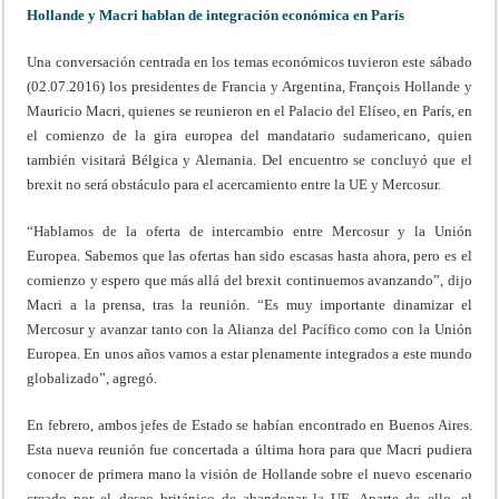
Hollande y Macri hablan de integración económica en París
Una conversación centrada en los temas económicos tuvieron este sábado
(02.07.2016) los presidentes de Francia y Argentina, François Hollande y
Mauricio Macri, quienes se reunieron en el Palacio del Elíseo, en París, en
el comienzo de la gira europea del mandatario sudamericano, quien
también visitará Bélgica y Alemania. Del encuentro se concluyó que el
brexit no será obstáculo para el acercamiento entre la UE y Mercosur.
“Hablamos de la oferta de intercambio entre Mercosur y la Unión
Europea. Sabemos que las ofertas han sido escasas hasta ahora, pero es el
comienzo y espero que más allá del brexit continuemos avanzando”, dijo
Macri a la prensa, tras la reunión. “Es muy importante dinamizar el
Mercosur y avanzar tanto con la Alianza del Pacífico como con la Unión
Europea. En unos años vamos a estar plenamente integrados a este mundo
globalizado”, agregó.
En febrero, ambos jefes de Estado se habían encontrado en Buenos Aires.
Esta nueva reunión fue concertada a última hora para que Macri pudiera
conocer de primera mano la visión de Hollande sobre el nuevo escenario
creado por el deseo británico de abandonar la UE. Aparte de ello, el