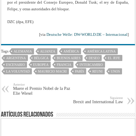
por el presidente del Consejo Europeo, Donald Tusk; el rey de España,
Felipe, y otras autoridades del bloque.
DZC (dpa, EFE)
[via
Deutsche Welle: DW-WORLD.DE – Internacional
]
Tags
ALEMANIA
ALIANZA
AMÉRICA
AMÉRICA LATINA
ARGENTINA
BÉLGICA
BUENOS AIRES
DESEO
EL JEFE
ESCENARIO
EUROPEA
FRANCIA
INTERCAMBIO
LA VOLUNTAD
MAURICIO MACRI
PARÍS
REUNI
UNOS
Anterior
Muere el Premio Nobel de la Paz
Elie Wiesel
Siguiente
Brexit and International Law
Artículos Relacionados