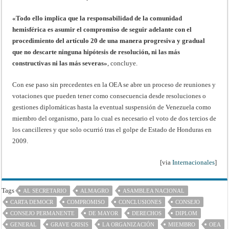
«Todo ello implica que la responsabilidad de la comunidad
hemisférica es asumir el compromiso de seguir adelante con el
procedimiento del artículo 20 de una manera progresiva y gradual
que no descarte ninguna hipótesis de resolución, ni las más
constructivas ni las más severas»
, concluye.
Con ese paso sin precedentes en la OEA se abre un proceso de reuniones y
votaciones que pueden tener como consecuencia desde resoluciones o
gestiones diplomáticas hasta la eventual suspensión de Venezuela como
miembro del organismo, para lo cual es necesario el voto de dos tercios de
los cancilleres y que solo ocurrió tras el golpe de Estado de Honduras en
2009.
[via
Internacionales
]
Tags
AL SECRETARIO
ALMAGRO
ASAMBLEA NACIONAL
CARTA DEMOCR
COMPROMISO
CONCLUSIONES
CONSEJO
CONSEJO PERMANENTE
DE MAYOR
DERECHOS
DIPLOM
GENERAL
GRAVE CRISIS
LA ORGANIZACIÓN
MIEMBRO
OEA