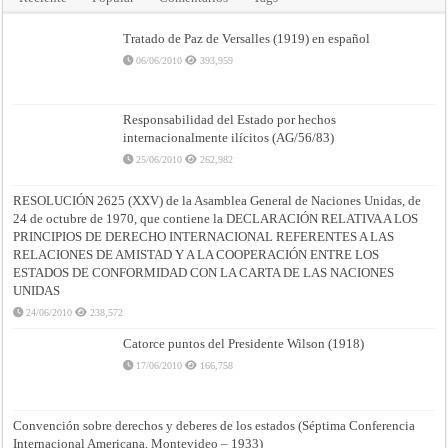
Tratado de Paz de Versalles (1919) en español
06/06/2010
393,959
Responsabilidad del Estado por hechos
internacionalmente ilícitos (AG/56/83)
25/06/2010
262,982
RESOLUCIÓN 2625 (XXV) de la Asamblea General de Naciones Unidas, de
24 de octubre de 1970, que contiene la DECLARACIÓN RELATIVA A LOS
PRINCIPIOS DE DERECHO INTERNACIONAL REFERENTES A LAS
RELACIONES DE AMISTAD Y A LA COOPERACIÓN ENTRE LOS
ESTADOS DE CONFORMIDAD CON LA CARTA DE LAS NACIONES
UNIDAS
24/06/2010
238,572
Catorce puntos del Presidente Wilson (1918)
17/06/2010
166,758
Convención sobre derechos y deberes de los estados (Séptima Conferencia
Internacional Americana, Montevideo – 1933)