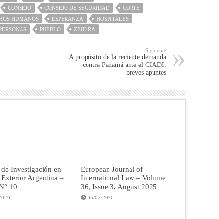
CONSEJO
CONSEJO DE SEGURIDAD
CORTE
HOS HUMANOS
ESPERANZA
HOSPITALES
PERSONAS
PUEBLO
ZEID RA
Siguiente
A propósito de la reciente demanda
contra Panamá ante el CIADI:
breves apuntes
 de Investigación en
European Journal of
a Exterior Argentina –
International Law – Volume
 N° 10
36, Issue 3, August 2025
2026
05/02/2026