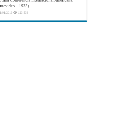
ptima Conferencia Internacional Americana,
tevideo – 1933)
1/01/2013
123,533