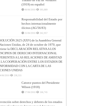
Tratado de Paz de Versalles
(1919) en español
06/06/2010
393,889
Responsabilidad del Estado por
hechos internacionalmente
ilícitos (AG/56/83)
25/06/2010
262,957
SOLUCIÓN 2625 (XXV) de la Asamblea General
Naciones Unidas, de 24 de octubre de 1970, que
ntiene la DECLARACIÓN RELATIVA A LOS
INCIPIOS DE DERECHO INTERNACIONAL
FERENTES A LAS RELACIONES DE AMISTAD
A LA COOPERACIÓN ENTRE LOS ESTADOS DE
NFORMIDAD CON LA CARTA DE LAS
CIONES UNIDAS
4/06/2010
238,555
Catorce puntos del Presidente
Wilson (1918)
17/06/2010
166,745
vención sobre derechos y deberes de los estados