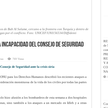
os de Bab Al Salame, cercano a la frontera con Turquía y dentro de
tigas por el conflicto. Foto: UNICEF/UNI156534/Diffidenti
RE
 incapacidad del Consejo de Seguridad
de 
co
PR
RE
cias
769 Vistas
Y 
onsejo de Seguridad ante la crisis siria
CO
NA
 ONU para los Derechos Humanos describió los recientes ataques a
2
ideración monstruosa de la vida de los civiles por todas las partes
lo hizo alusión a los bombardeos de esta semana a dos hospitales
nas, sino también a los ataques a un mercado en Idleb y a otras
Con