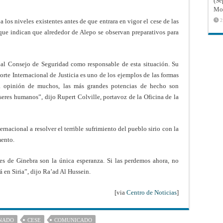
(Sé
Mon
 los niveles existentes antes de que entrara en vigor el cese de las
2
que indican que alrededor de Alepo se observan preparativos para
al Consejo de Seguridad como responsable de esta situación. Su
Corte Internacional de Justicia es uno de los ejemplos de las formas
la opinión de muchos, las más grandes potencias de hecho son
 seres humanos”, dijo Rupert Colville, portavoz de la Oficina de la
nacional a resolver el terrible sufrimiento del pueblo sirio con la
mento.
nes de Ginebra son la única esperanza. Si las perdemos ahora, no
á en Siria”, dijo Ra’ad Al Hussein.
[via
Centro de Noticias
]
ONADO
CESE
COMUNICADO