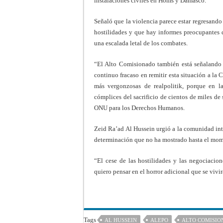
instalaciones civiles en Homs y Damasco.
Señaló que la violencia parece estar regresando a
hostilidades y que hay informes preocupantes 
una escalada letal de los combates.
“El Alto Comisionado también está señalando 
continuo fracaso en remitir esta situación a la 
más vergonzosas de realpolitik, porque en 
cómplices del sacrificio de cientos de miles de
ONU para los Derechos Humanos.
Zeid Ra’ad Al Hussein urgió a la comunidad inter
determinación que no ha mostrado hasta el mo
“El cese de las hostilidades y las negociacio
quiero pensar en el horror adicional que se vivir
Tags
AL HUSSEIN
ALEPO
ALTO COMISI