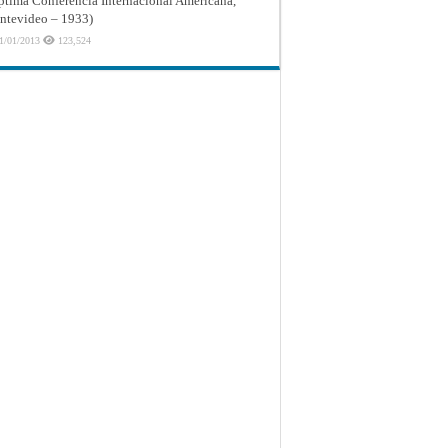
ptima Conferencia Internacional Americana,
tevideo – 1933)
1/01/2013
123,524