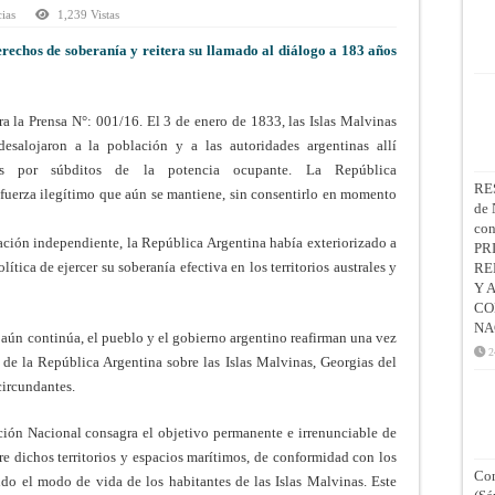
cias
1,239 Vistas
rechos de soberanía y reitera su llamado al diálogo a 183 años
a la Prensa N°: 001/16. El 3 de enero de 1833, las Islas Malvinas
esalojaron a la población y a las autoridades argentinas allí
olas por súbditos de la potencia ocupante. La República
RE
fuerza ilegítimo que aún se mantiene, sin consentirlo en momento
de 
co
ción independiente, la República Argentina había exteriorizado a
PR
ítica de ejercer su soberanía efectiva en los territorios australes y
RE
Y 
CO
NA
 aún continúa, el pueblo y el gobierno argentino reafirman una vez
2
 de la República Argentina sobre las Islas Malvinas, Georgias del
circundantes.
ción Nacional consagra el objetivo permanente e irrenunciable de
bre dichos territorios y espacios marítimos, de conformidad con los
Con
ndo el modo de vida de los habitantes de las Islas Malvinas. Este