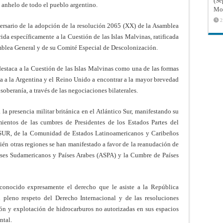
(Sé
l anhelo de todo el pueblo argentino.
Mon
2
versario de la adopción de la resolución 2065 (XX) de la Asamblea
ida específicamente a la Cuestión de las Islas Malvinas, ratificada
amblea General y de su Comité Especial de Descolonización.
staca a la Cuestión de las Islas Malvinas como una de las formas
ta a la Argentina y el Reino Unido a encontrar a la mayor brevedad
soberanía, a través de las negociaciones bilaterales.
la presencia militar británica en el Atlántico Sur, manifestando su
ientos de las cumbres de Presidentes de los Estados Partes del
R, de la Comunidad de Estados Latinoamericanos y Caribeños
n otras regiones se han manifestado a favor de la reanudación de
íses Sudamericanos y Países Arabes (ASPA) y la Cumbre de Países
onocido expresamente el derecho que le asiste a la República
 pleno respeto del Derecho Internacional y de las resoluciones
ción y explotación de hidrocarburos no autorizadas en sus espacios
ntal.