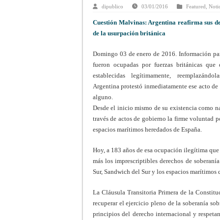
dipublico
03/01/2016
Featured
,
Noti
Cuestión Malvinas: Argentina reafirma sus de
de la usurpación británica
Domingo 03 de enero de 2016.
Información par
fueron ocupadas por fuerzas británicas que d
establecidas legítimamente, reemplazánd
Argentina protestó inmediatamente ese acto de 
alguno.
Desde el inicio mismo de su existencia como na
través de actos de gobierno la firme voluntad pol
espacios marítimos heredados de España.
Hoy, a 183 años de esa ocupación ilegítima que
más los imprescriptibles derechos de soberanía
Sur, Sandwich del Sur y los espacios marítimos 
La Cláusula Transitoria Primera de la Constitu
recuperar el ejercicio pleno de la soberanía so
principios del derecho internacional y respeta