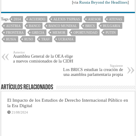
[via
Russia Beyond the Headlines
]
Tags
2014
ACUERDO
ALEXIS TSIPRAS
ASESOR
ATENAS
AUSTRIA
BANCO
BANCO MUNDIAL
BRICS
BULGARIA
FRONTERA
GRECIA
MEMOR
OPORTUNIDAD
PUTIN
RUSIA
RUSO
TRAV
UCRANIA
Anterior
Asamblea General de la OEA elige
a nuevos comisionados de la CIDH
Siguiente
Los BRICS estudian la creación de
una asamblea parlamentaria propia
Artículos Relacionados
El Impacto de los Estudios de Derecho Internacional Público en
la Era Digital
21/08/2024