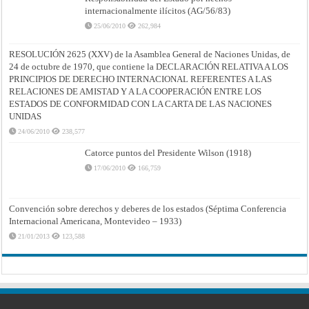
internacionalmente ilícitos (AG/56/83)
25/06/2010
262,984
RESOLUCIÓN 2625 (XXV) de la Asamblea General de Naciones Unidas, de
24 de octubre de 1970, que contiene la DECLARACIÓN RELATIVA A LOS
PRINCIPIOS DE DERECHO INTERNACIONAL REFERENTES A LAS
RELACIONES DE AMISTAD Y A LA COOPERACIÓN ENTRE LOS
ESTADOS DE CONFORMIDAD CON LA CARTA DE LAS NACIONES
UNIDAS
24/06/2010
238,577
Catorce puntos del Presidente Wilson (1918)
17/06/2010
166,759
Convención sobre derechos y deberes de los estados (Séptima Conferencia
Internacional Americana, Montevideo – 1933)
21/01/2013
123,588