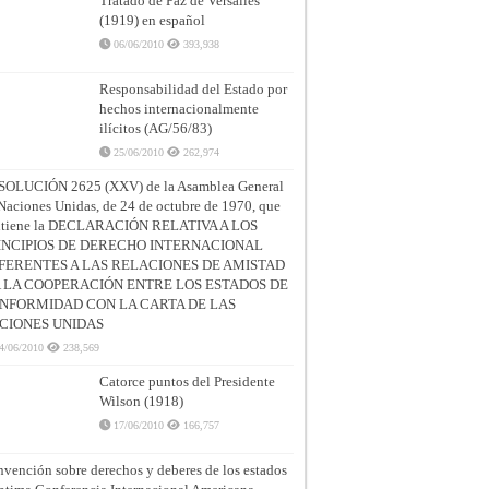
Tratado de Paz de Versalles
(1919) en español
06/06/2010
393,938
Responsabilidad del Estado por
hechos internacionalmente
ilícitos (AG/56/83)
25/06/2010
262,974
SOLUCIÓN 2625 (XXV) de la Asamblea General
Naciones Unidas, de 24 de octubre de 1970, que
ntiene la DECLARACIÓN RELATIVA A LOS
INCIPIOS DE DERECHO INTERNACIONAL
FERENTES A LAS RELACIONES DE AMISTAD
A LA COOPERACIÓN ENTRE LOS ESTADOS DE
NFORMIDAD CON LA CARTA DE LAS
CIONES UNIDAS
4/06/2010
238,569
Catorce puntos del Presidente
Wilson (1918)
17/06/2010
166,757
vención sobre derechos y deberes de los estados