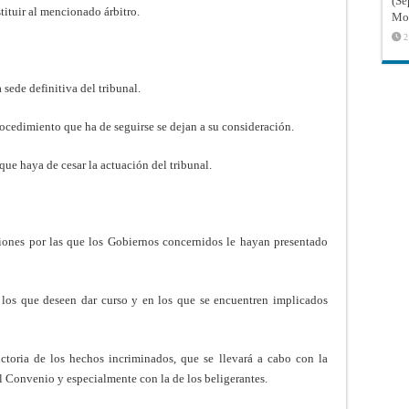
(Sé
tituir al mencionado árbitro.
Mon
2
 sede definitiva del tribunal.
rocedimiento que ha de seguirse se dejan a su consideración.
ue haya de cesar la actuación del tribunal.
ciones por las que los Gobiernos concernidos le hayan presentado
 los que deseen dar curso y en los que se encuentren implicados
ictoria de los hechos incriminados, que se llevará a cabo con la
l Convenio y especialmente con la de los beligerantes.