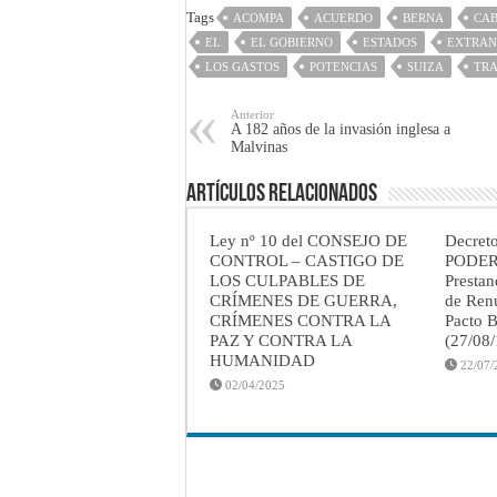
Tags
ACOMPA
ACUERDO
BERNA
CA
EL
EL GOBIERNO
ESTADOS
EXTRAN
LOS GASTOS
POTENCIAS
SUIZA
TR
Anterior
A 182 años de la invasión inglesa a
Malvinas
Artículos Relacionados
Ley nº 10 del CONSEJO DE
Decret
CONTROL – CASTIGO DE
PODER
LOS CULPABLES DE
Prestan
CRÍMENES DE GUERRA,
de Renu
CRÍMENES CONTRA LA
Pacto B
PAZ Y CONTRA LA
(27/08
HUMANIDAD
22/07/
02/04/2025