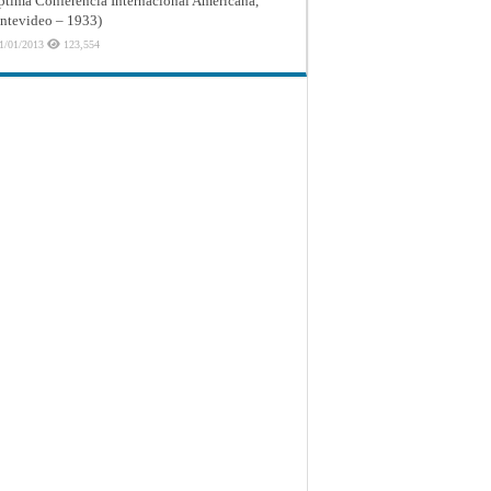
ptima Conferencia Internacional Americana,
tevideo – 1933)
1/01/2013
123,554