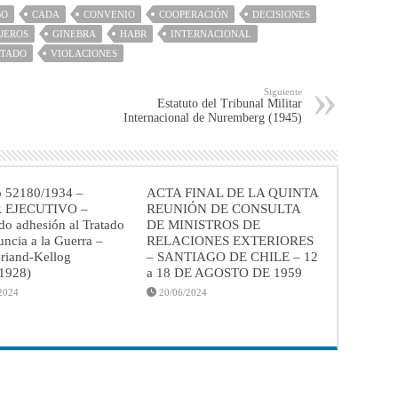
BO
CADA
CONVENIO
COOPERACIÓN
DECISIONES
JEROS
GINEBRA
HABR
INTERNACIONAL
ATADO
VIOLACIONES
Siguiente
Estatuto del Tribunal Militar
Internacional de Nuremberg (1945)
o 52180/1934 –
ACTA FINAL DE LA QUINTA
 EJECUTIVO –
REUNIÓN DE CONSULTA
do adhesión al Tratado
DE MINISTROS DE
ncia a la Guerra –
RELACIONES EXTERIORES
riand-Kellog
– SANTIAGO DE CHILE – 12
/1928)
a 18 DE AGOSTO DE 1959
2024
20/06/2024