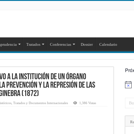
sprudencia
Tratados
Conferencias
Dossier
Calendario
Pró
vo a la institución de un órgano
la prevención y la represión de las
Aviso
 Ginebra (1872)
stóricos
,
Tratados y Documentos Internacionales
1,386 Vistas
Re