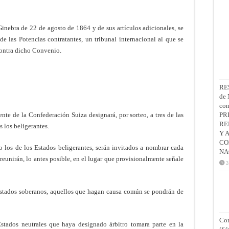
Ginebra de 22 de agosto de 1864 y de sus artículos adicionales, se
de las Potencias contratantes, un tribunal internacional al que se
contra dicho Convenio.
RE
de 
co
ente de la Confederación Suiza designará, por sorteo, a tres de las
PR
RE
 los beligerantes.
Y 
CO
o los de los Estados beligerantes, serán invitados a nombrar cada
NA
e reunirán, lo antes posible, en el lugar que provisionalmente señale
2
 Estados soberanos, aquellos que hagan causa común se pondrán de
Con
Estados neutrales que haya designado árbitro tomara parte en la