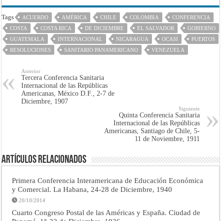
Tags
ACUERDO
AMÉRICA
CHILE
COLOMBIA
CONFERENCIA
COSTA
COSTA RICA
DE DICIEMBRE
EL SALVADOR
GOBIERNO
GUATEMALA
INTERNACIONAL
NICARAGUA
OCASI
PUERTOS
RESOLUCIONES
SANITARIO PANAMERICANO
VENEZUELA
Anterior
Tercera Conferencia Sanitaria
Internacional de las Repúblicas
Americanas, México D.F., 2-7 de
Diciembre, 1907
Siguiente
Quinta Conferencia Sanitaria
Internacional de las Repúblicas
Americanas, Santiago de Chile, 5-
11 de Noviembre, 1911
Artículos Relacionados
Primera Conferencia Interamericana de Educación Económica
y Comercial. La Habana, 24-28 de Diciembre, 1940
20/10/2014
Cuarto Congreso Postal de las Américas y España. Ciudad de