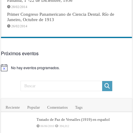
Panamá, 1°-22 de Diciembre, 1936
28/02/2014
Primer Congreso Panamericano de Ciencia Dental. Río de
Janeiro, Octubre de 1913
26/02/2014
Próximos eventos
No hay eventos programados.
Aviso
Reciente
Popular
Comentarios
Tags
Tratado de Paz de Versalles (1919) en español
06/06/2010
394,012