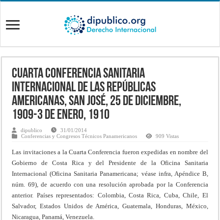
Cuarta Conferencia Sanitaria
Internacional de las Repúblicas
Americanas, San José, 25 de Diciembre,
1909-3 de Enero, 1910
dipublico
31/01/2014
Conferencias y Congresos Técnicos Panamericanos
909 Vistas
Las invitaciones a la Cuarta Conferencia fueron expedidas en nombre del
Gobierno de Costa Rica y del Presidente de la Oficina Sanitaria
Internacional (Oficina Sanitaria Panamericana; véase infra, Apéndice B,
núm. 69), de acuerdo con una resolución aprobada por la Conferencia
anterior. Países representados: Colombia, Costa Rica, Cuba, Chile, El
Salvador, Estados Unidos de América, Guatemala, Honduras, México,
Nicaragua, Panamá, Venezuela.