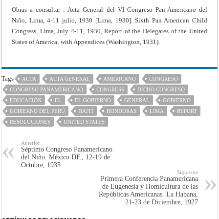
Obras a consultar : Acta General del VI Congreso Pan-Americano del
Niño, Lima, 4-11 julio, 1930 [Lima, 1930]. Sixth Pan American Child
Congress, Lima, July 4-11, 1930, Report of the Delegates of the United
States of America; with Appendices (Washington, 1931).
Tags
ACTA
ACTA GENERAL
AMERICANO
CONGRESO
CONGRESO PANAMERICANO
CONGRESS
DICHO CONGRESO
EDUCACIÓN
EL
EL GOBIERNO
GENERAL
GOBIERNO
GOBIERNO DEL PERÚ
HAITÍ
HONDURAS
LIMA
REPORT
RESOLUCIONES
UNITED STATES
Anterior
Séptimo Congreso Panamericano
del Niño. México DF., 12-19 de
Octubre, 1935
Siguiente
Primera Conferencia Panamericana
de Eugenesia y Homicultura de las
Repúblicas Americanas. La Habana,
21-23 de Diciembre, 1927