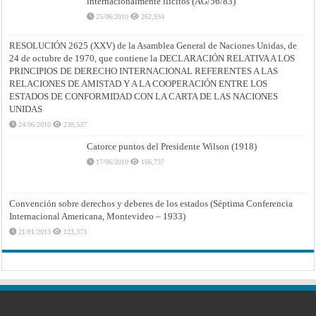
internacionalmente ilícitos (AG/56/83)
25/06/2010
262,934
RESOLUCIÓN 2625 (XXV) de la Asamblea General de Naciones Unidas, de
24 de octubre de 1970, que contiene la DECLARACIÓN RELATIVA A LOS
PRINCIPIOS DE DERECHO INTERNACIONAL REFERENTES A LAS
RELACIONES DE AMISTAD Y A LA COOPERACIÓN ENTRE LOS
ESTADOS DE CONFORMIDAD CON LA CARTA DE LAS NACIONES
UNIDAS
24/06/2010
238,537
Catorce puntos del Presidente Wilson (1918)
17/06/2010
166,737
Convención sobre derechos y deberes de los estados (Séptima Conferencia
Internacional Americana, Montevideo – 1933)
21/01/2013
123,373