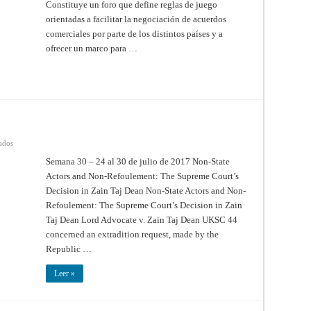
Constituye un foro que define reglas de juego
orientadas a facilitar la negociación de acuerdos
comerciales por parte de los distintos países y a
ofrecer un marco para …
en
ados
Dossier
–
Semana 30 – 24 al 30 de julio de 2017 Non-State
Semana
Actors and Non-Refoulement: The Supreme Court’s
30
Decision in Zain Taj Dean Non-State Actors and Non-
Refoulement: The Supreme Court’s Decision in Zain
Taj Dean Lord Advocate v. Zain Taj Dean UKSC 44
concerned an extradition request, made by the
Republic …
Leer »