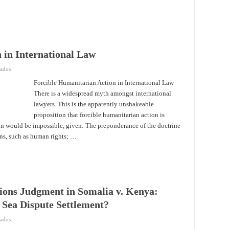
 in International Law
en
vados
Forcible
Humanitarian
Forcible Humanitarian Action in International Law
Action
There is a widespread myth amongst international
in
International
lawyers. This is the apparently unshakeable
Law
proposition that forcible humanitarian action is
ion would be impossible, given: The preponderance of the doctrine
ons, such as human rights; …
ions Judgment in Somalia v. Kenya:
 Sea Dispute Settlement?
en
vados
The