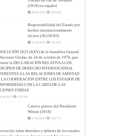
Tratado de Paz de Versalles
(1919) en español
06/06/2010
394,008
Responsabilidad del Estado por
hechos internacionalmente
ilícitos (AG/56/83)
25/06/2010
263,005
SOLUCIÓN 2625 (XXV) de la Asamblea General
Naciones Unidas, de 24 de octubre de 1970, que
ntiene la DECLARACIÓN RELATIVA A LOS
INCIPIOS DE DERECHO INTERNACIONAL
FERENTES A LAS RELACIONES DE AMISTAD
A LA COOPERACIÓN ENTRE LOS ESTADOS DE
NFORMIDAD CON LA CARTA DE LAS
CIONES UNIDAS
4/06/2010
238,586
Catorce puntos del Presidente
Wilson (1918)
17/06/2010
166,773
vención sobre derechos y deberes de los estados