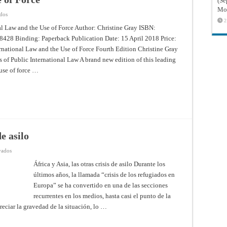
(Sé
Mon
en
ados
International
2
Law
al Law and the Use of Force Author: Christine Gray ISBN:
and
28 Binding: Paperback Publication Date: 15 April 2018 Price:
the
Use
rnational Law and the Use of Force Fourth Edition Christine Gray
of
Force
 of Public International Law A brand new edition of this leading
 use of force …
de asilo
en
vados
África
y
África y Asia, las otras crisis de asilo Durante los
Asia,
últimos años, la llamada “crisis de los refugiados en
las
otras
Europa” se ha convertido en una de las secciones
crisis
de
recurrentes en los medios, hasta casi el punto de la
asilo
reciar la gravedad de la situación, lo …