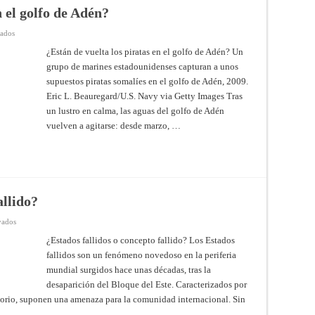
n el golfo de Adén?
en
vados
¿Están
de
¿Están de vuelta los piratas en el golfo de Adén? Un
vuelta
grupo de marines estadounidenses capturan a unos
los
piratas
supuestos piratas somalíes en el golfo de Adén, 2009.
en
el
Eric L. Beauregard/U.S. Navy via Getty Images Tras
golfo
de
un lustro en calma, las aguas del golfo de Adén
Adén?
vuelven a agitarse: desde marzo, …
allido?
en
vados
¿Estados
fallidos
¿Estados fallidos o concepto fallido? Los Estados
o
fallidos son un fenómeno novedoso en la periferia
concepto
fallido?
mundial surgidos hace unas décadas, tras la
desaparición del Bloque del Este. Caracterizados por
ritorio, suponen una amenaza para la comunidad internacional. Sin