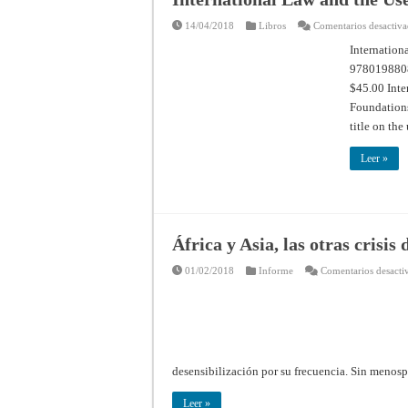
14/04/2018
Libros
Comentarios desactiv
Internation
97801988084
$45.00 Inte
Foundations
title on the
Leer »
África y Asia, las otras crisis 
01/02/2018
Informe
Comentarios desacti
desensibilización por su frecuencia. Sin menosp
Leer »