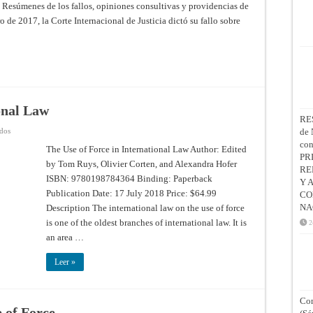
esúmenes de los fallos, opiniones consultivas y providencias de
o de 2017, la Corte Internacional de Justicia dictó su fallo sobre
onal Law
RE
en
ados
de 
The
co
Use
The Use of Force in International Law Author: Edited
of
PR
by Tom Ruys, Olivier Corten, and Alexandra Hofer
Force
RE
in
ISBN: 9780198784364 Binding: Paperback
International
Y 
Law
Publication Date: 17 July 2018 Price: $64.99
CO
NA
Description The international law on the use of force
is one of the oldest branches of international law. It is
2
an area …
Leer »
Con
 of Force