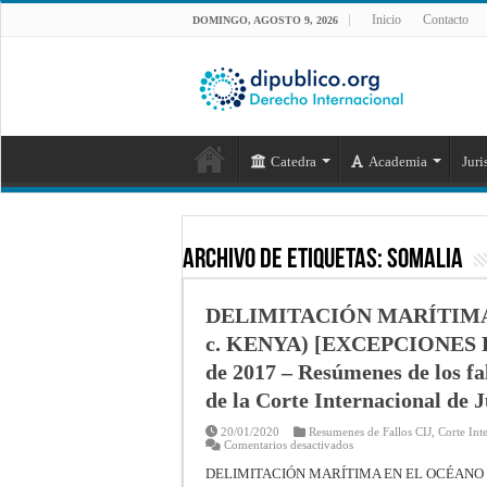
Inicio
Contacto
DOMINGO, AGOSTO 9, 2026
Catedra
Academia
Juri
Archivo de Etiquetas:
Somalia
DELIMITACIÓN MARÍTIMA
c. KENYA) [EXCEPCIONES PR
de 2017 – Resúmenes de los fal
de la Corte Internacional de J
20/01/2020
Resumenes de Fallos CIJ
,
Corte Inte
en
Comentarios desactivados
DELIMITACIÓN
MARÍTIMA
DELIMITACIÓN MARÍTIMA EN EL OCÉANO Í
EN