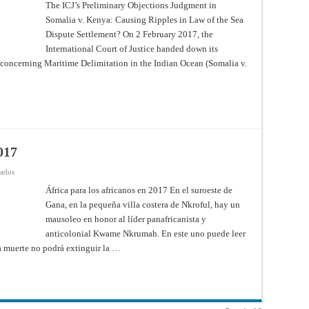
ICJ’s
The ICJ’s Preliminary Objections Judgment in
Preliminary
Somalia v. Kenya: Causing Ripples in Law of the Sea
Objections
Judgment
Dispute Settlement? On 2 February 2017, the
in
Somalia
International Court of Justice handed down its
v.
Kenya:
 concerning Maritime Delimitation in the Indian Ocean (Somalia v.
Causing
Ripples
in
Law
of
the
Sea
Dispute
Settlement?
017
en
vados
África
para
África para los africanos en 2017 En el suroeste de
los
Gana, en la pequeña villa costera de Nkroful, hay un
africanos
en
mausoleo en honor al líder panafricanista y
2017
anticolonial Kwame Nkrumah. En este uno puede leer
la muerte no podrá extinguir la …