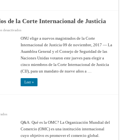
s de la Corte Internacional de Justicia
en
s desactivados
ONU
elige
ONU elige a nuevos magistrados de la Corte
a
Internacional de Justicia 09 de noviembre, 2017 — La
nuevos
magistrados
Asamblea General y el Consejo de Seguridad de las
de
la
Naciones Unidas votaron este jueves para elegir a
Corte
Internacional
cinco miembros de la Corte Internacional de Justicia
de
(CIJ), para un mandato de nueve años a …
Justicia
Leer »
en
vados
Q&A:
Qué
Q&A: Qué es la OMC? La Organización Mundial del
es
Comercio (OMC) es una institución internacional
la
OMC?
cuyo objetivo es promover el comercio global.