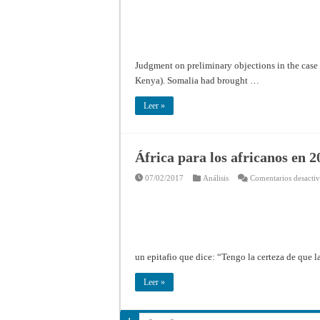
Judgment on preliminary objections in the case
Kenya). Somalia had brought …
Leer »
África para los africanos en 2
07/02/2017
Análisis
Comentarios desacti
un epitafio que dice: “Tengo la certeza de que 
Leer »