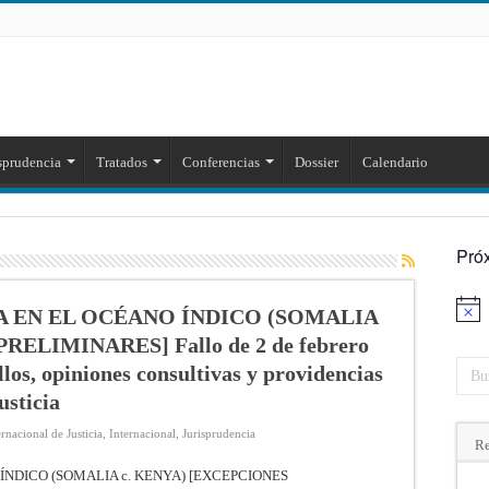
sprudencia
Tratados
Conferencias
Dossier
Calendario
Pró
 EN EL OCÉANO ÍNDICO (SOMALIA
Aviso
ELIMINARES] Fallo de 2 de febrero
los, opiniones consultivas y providencias
usticia
rnacional de Justicia
,
Internacional
,
Jurisprudencia
Re
NDICO (SOMALIA c. KENYA) [EXCEPCIONES