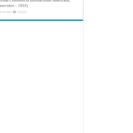
ptima Conferencia Internacional Americana,
tevideo – 1933)
1/01/2013
123,627