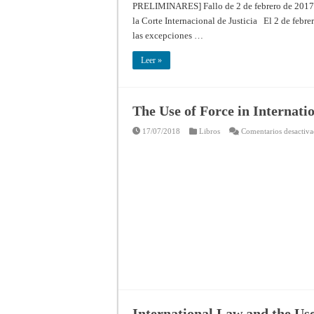
PRELIMINARES] Fallo de 2 de febrero de 2017 R
EL
OCÉANO
la Corte Internacional de Justicia El 2 de febrer
ÍNDICO
(SOMALIA
las excepciones …
c.
KENYA)
[EXCEPCIONES
Leer »
PRELIMINARES]
Fallo
de
2
de
febrero
The Use of Force in Internati
de
2017
17/07/2018
Libros
Comentarios desactiv
–
Resúmenes
de
los
fallos,
opiniones
consultivas
y
providencias
de
la
Corte
Internacional
de
Justicia
International Law and the Use