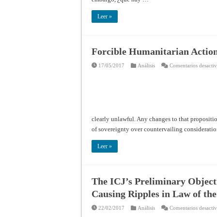
Leer »
Forcible Humanitarian Action
17/05/2017
Análisis
Comentarios desacti
clearly unlawful. Any changes to that proposit
of sovereignty over countervailing considerati
Leer »
The ICJ’s Preliminary Object
Causing Ripples in Law of the
22/02/2017
Análisis
Comentarios desacti