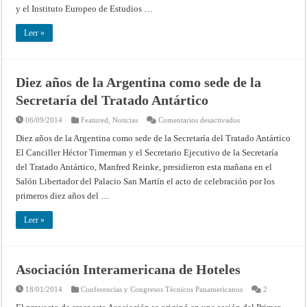
y el Instituto Europeo de Estudios …
Leer »
Diez años de la Argentina como sede de la
Secretaría del Tratado Antártico
en
06/09/2014
Featured
,
Noticias
Comentarios desactivados
Diez
años
Diez años de la Argentina como sede de la Secretaría del Tratado Antártico
de
El Canciller Héctor Timerman y el Secretario Ejecutivo de la Secretaría
la
Argentina
del Tratado Antártico, Manfred Reinke, presidieron esta mañana en el
como
sede
Salón Libertador del Palacio San Martín el acto de celebración por los
de
la
primeros diez años del …
Secretaría
del
Tratado
Leer »
Antártico
Asociación Interamericana de Hoteles
18/01/2014
Conferencias y Congresos Técnicos Panamericanos
2