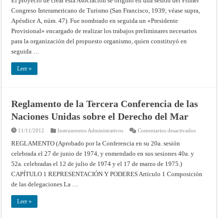
El proyecto de crear esta Asociación se originó en una sesión del Primer
Congreso Interamericano de Turismo (San Francisco, 1939; véase supra,
Apésdice A, núm. 47). Fue nombrado en seguida un «Presidente
Provisional» encargado de realizar los trabajos preliminares necesarios
para la organización del propuesto organismo, quien constituyó en
seguida …
Leer »
Reglamento de la Tercera Conferencia de las
Naciones Unidas sobre el Derecho del Mar
en
11/11/2012
Instrumentos Administrativos
Comentarios desactivados
Reglamen
de
REGLAMENTO (Aprobado por la Conferencia en su 20a. sesión
la
celebrada el 27 de junio de 1974, y enmendado en sus sesiones 40a. y
Tercera
Conferenc
52a. celebradas el 12 de julio de 1974 y el 17 de marzo de 1975.)
de
las
CAPÍTULO 1 REPRESENTACIÓN Y PODERES Artículo 1 Composición
Naciones
Unidas
de las delegaciones La …
sobre
el
Derecho
Leer »
del
Mar