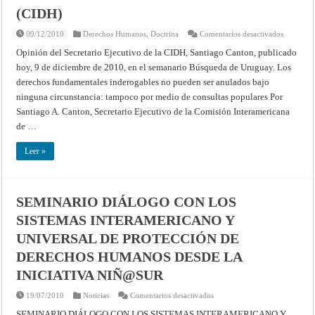
(CIDH)
en
09/12/2010
Derechos Humanos
,
Doctrina
Comentarios desactivados
Los
derechos
Opinión del Secretario Ejecutivo de la CIDH, Santiago Canton, publicado
fundamen
hoy, 9 de diciembre de 2010, en el semanario Búsqueda de Uruguay. Los
inderogab
no
derechos fundamentales inderogables no pueden ser anulados bajo
pueden
ser
ninguna circunstancia: tampoco por medio de consultas populares Por
anulados
bajo
Santiago A. Canton, Secretario Ejecutivo de la Comisión Interamericana
ninguna
de …
circunstan
tampoco
por
Leer »
medio
de
consultas
populares
Por
Santiago
SEMINARIO DIÁLOGO CON LOS
A.
Canton,
SISTEMAS INTERAMERICANO Y
Secretari
Ejecutivo
UNIVERSAL DE PROTECCIÓN DE
de
la
Comisión
DERECHOS HUMANOS DESDE LA
Interamer
de
INICIATIVA NIÑ@SUR
Derechos
Humanos
en
(CIDH)
19/07/2010
Noticias
Comentarios desactivados
SEMINARIO
SEMINARIO DIÁLOGO CON LOS SISTEMAS INTERAMERICANO Y
DIÁLOGO