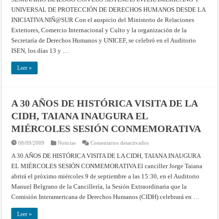
CON
UNIVERSAL DE PROTECCIÓN DE DERECHOS HUMANOS DESDE LA
LOS
SISTEMAS
INICIATIVA NIÑ@SUR Con el auspicio del Ministerio de Relaciones
INTERAMERICANO
Exteriores, Comercio Internacional y Culto y la organización de la
Y
UNIVERSAL
Secretaría de Derechos Humanos y UNICEF, se celebró en el Auditorio
DE
PROTECCIÓN
ISEN, los días 13 y …
DE
DERECHOS
HUMANOS
Leer »
DESDE
LA
INICIATIVA
NIÑ@SUR
A 30 AÑOS DE HISTÓRICA VISITA DE LA
CIDH, TAIANA INAUGURA EL
MIÉRCOLES SESIÓN CONMEMORATIVA
en
08/09/2009
Noticias
Comentarios desactivados
A
30
A 30 AÑOS DE HISTÓRICA VISITA DE LA CIDH, TAIANA INAUGURA
AÑOS
EL MIÉRCOLES SESIÓN CONMEMORATIVA El canciller Jorge Taiana
DE
HISTÓRICA
abrirá el próximo miércoles 9 de septiembre a las 15:30, en el Auditorio
VISITA
DE
Manuel Belgrano de la Cancillería, la Sesión Extraordinaria que la
LA
CIDH,
Comisión Interamericana de Derechos Humanos (CIDH) celebrará en …
TAIANA
INAUGURA
EL
Leer »
MIÉRCOLES