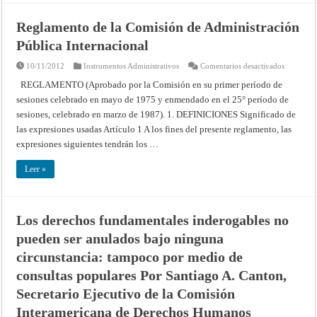
Reglamento de la Comisión de Administración
Pública Inter­nacional
en
10/11/2012
Instrumentos Administrativos
Comentarios desactivados
Reglamen
de
REGLAMENTO (Aprobado por la Comisión en su primer período de
la
sesiones celebrado en mayo de 1975 y enmendado en el 25° período de
Comisión
de
sesiones, celebrado en marzo de 1987). 1. DEFINICIONES Significado de
Administr
Pública
las expresiones usadas Artículo 1 A los fines del presente reglamento, las
Inter­
nacional
expresiones siguientes tendrán los …
Leer »
Los derechos fundamentales inderogables no
pueden ser anulados bajo ninguna
circunstancia: tampoco por medio de
consultas populares Por Santiago A. Canton,
Secretario Ejecutivo de la Comisión
Interamericana de Derechos Humanos