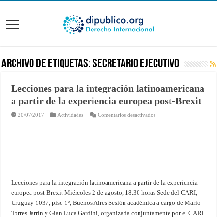
Archivo de Etiquetas:
Secretario Ejecutivo
Lecciones para la integración latinoamericana
a partir de la experiencia europea post-Brexit
en
20/07/2017
Actividades
Comentarios desactivados
Lecciones
para
la
integración
latinoamericana
a
partir
de
la
experiencia
europea
Lecciones para la integración latinoamericana a partir de la experiencia
post-
Brexit
europea post-Brexit Miércoles 2 de agosto, 18.30 horas Sede del CARI,
Uruguay 1037, piso 1º, Buenos Aires Sesión académica a cargo de Mario
Torres Jarrín y Gian Luca Gardini, organizada conjuntamente por el CARI