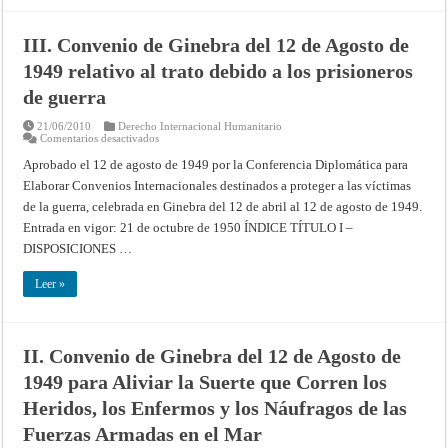
debida
a
las
III. Convenio de Ginebra del 12 de Agosto de
personas
civiles
1949 relativo al trato debido a los prisioneros
en
tiempo
de
de guerra
guerra
21/06/2010
Derecho Internacional Humanitario
en
Comentarios desactivados
III.
Convenio
Aprobado el 12 de agosto de 1949 por la Conferencia Diplomática para
de
Elaborar Convenios Internacionales destinados a proteger a las víctimas
Ginebra
del
de la guerra, celebrada en Ginebra del 12 de abril al 12 de agosto de 1949.
12
de
Entrada en vigor: 21 de octubre de 1950 ÍNDICE TÍTULO I –
Agosto
de
DISPOSICIONES …
1949
relativo
al
Leer »
trato
debido
a
los
prisioneros
II. Convenio de Ginebra del 12 de Agosto de
de
guerra
1949 para Aliviar la Suerte que Corren los
Heridos, los Enfermos y los Náufragos de las
Fuerzas Armadas en el Mar