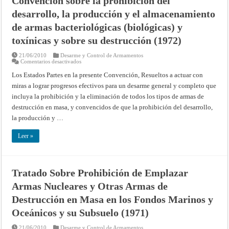
Convención sobre la prohibición del
su
desarrollo, la producción y el almacenamiento
destrucción
(1993)
de armas bacteriológicas (biológicas) y
toxínicas y sobre su destrucción (1972)
21/06/2010
Desarme y Control de Armamentos
en
Comentarios desactivados
Convención
sobre
Los Estados Partes en la presente Convención, Resueltos a actuar con
la
miras a lograr progresos efectivos para un desarme general y completo que
prohibición
del
incluya la prohibición y la eliminación de todos los tipos de armas de
desarrollo,
la
destrucción en masa, y convencidos de que la prohibición del desarrollo,
producción
y
la producción y …
el
almacenamiento
de
Leer »
armas
bacteriológicas
(biológicas)
y
toxínicas
Tratado Sobre Prohibición de Emplazar
y
sobre
Armas Nucleares y Otras Armas de
su
destrucción
(1972)
Destrucción en Masa en los Fondos Marinos y
Oceánicos y su Subsuelo (1971)
21/06/2010
Desarme y Control de Armamentos