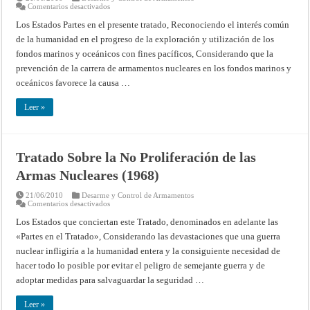
en
Comentarios desactivados
Tratado
Sobre
Los Estados Partes en el presente tratado, Reconociendo el interés común
Prohibición
de la humanidad en el progreso de la exploración y utilización de los
de
Emplazar
fondos marinos y oceánicos con fines pacíficos, Considerando que la
Armas
Nucleares
prevención de la carrera de armamentos nucleares en los fondos marinos y
y
Otras
oceánicos favorece la causa …
Armas
de
Destrucción
Leer »
en
Masa
en
los
Fondos
Tratado Sobre la No Proliferación de las
Marinos
y
Armas Nucleares (1968)
Oceánicos
y
su
21/06/2010
Desarme y Control de Armamentos
Subsuelo
en
Comentarios desactivados
(1971)
Tratado
Sobre
Los Estados que conciertan este Tratado, denominados en adelante las
la
«Partes en el Tratado», Considerando las devastaciones que una guerra
No
Proliferación
nuclear infligiría a la humanidad entera y la consiguiente necesidad de
de
las
hacer todo lo posible por evitar el peligro de semejante guerra y de
Armas
Nucleares
adoptar medidas para salvaguardar la seguridad …
(1968)
Leer »