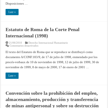
Disposiciones …
Leer »
Estatuto de Roma de la Corte Penal
Internacional (1998)
21/06/2010
Derecho Internacional Humanitario
en
Comentarios desactivados
Estatuto
de
El texto del Estatuto de Roma que se reproduce se distribuyó como
Roma
documento A/CONF.183/9, de 17 de julio de 1998, enmendado por los
de
la
procés-verbaux de 10 de noviembre de 1998, 12 de julio de 1999, 30 de
Corte
Penal
noviembre de 1999, 8 de mayo de 2000, 17 de enero de 2001 …
Internacional
(1998)
Leer »
Convención sobre la prohibición del empleo,
almacenamiento, producción y transferencia
de minas antipersonal y sobre su destrucción