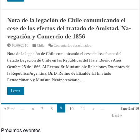
Nota de la legación de Chile comunicando el
cese de los efectos del tratado de Amistad, Na­
vegación y Comercio de 1856
en
18/06/2010
Chile
Comentarios desactivados
Nota
de
Nota de la legación de Chile comunicando el cese de los efectos del
la
tratado Legación de Chile en las Repúblicas del Plata. Buenos Aires
legación
de
Octubre 25 de 1866. Al Excmo. Sr. Ministro ole Relaciones Exteriores de
Chile
comunicando
la Re­pública Argentina, Dr. D. Rufino de Elizalde. El Enviado
el
cese
Extraordinario y Ministro Plenipotencia­rio …
de
los
efectos
Leer »
del
tratado
de
Amistad,
9
« First
...
«
7
8
10
11
»
...
Page 9 of 16
Na­
vegación
Last »
y
Comercio
de
1856
Próximos eventos