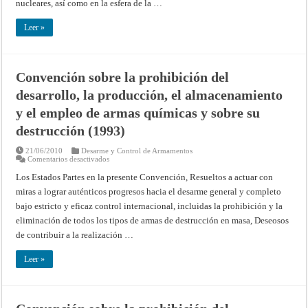
nucleares, así como en la esfera de la …
Leer »
Convención sobre la prohibición del
desarrollo, la producción, el almacenamiento
y el empleo de armas químicas y sobre su
destrucción (1993)
21/06/2010
Desarme y Control de Armamentos
en
Comentarios desactivados
Convención
sobre
Los Estados Partes en la presente Convención, Resueltos a actuar con
la
miras a lograr auténticos progresos hacia el desarme general y completo
prohibición
del
bajo estricto y eficaz control internacional, incluidas la prohibición y la
desarrollo,
la
eliminación de todos los tipos de armas de destrucción en masa, Deseosos
producción,
el
de contribuir a la realización …
almacenamiento
y
el
Leer »
empleo
de
armas
químicas
y
sobre