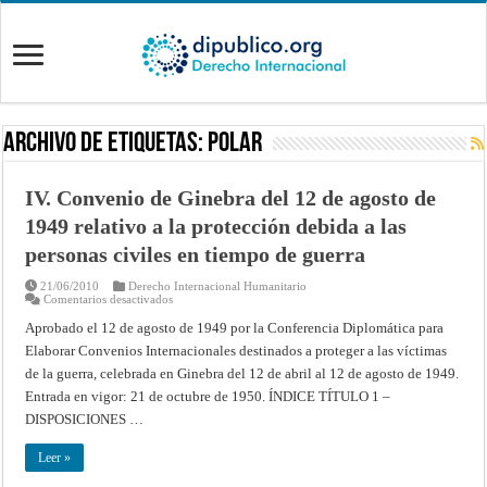
Archivo de Etiquetas:
polar
IV. Convenio de Ginebra del 12 de agosto de
1949 relativo a la protección debida a las
personas civiles en tiempo de guerra
21/06/2010
Derecho Internacional Humanitario
en
Comentarios desactivados
IV.
Convenio
Aprobado el 12 de agosto de 1949 por la Conferencia Diplomática para
de
Elaborar Convenios Internacionales destinados a proteger a las víctimas
Ginebra
del
de la guerra, celebrada en Ginebra del 12 de abril al 12 de agosto de 1949.
12
de
Entrada en vigor: 21 de octubre de 1950. ÍNDICE TÍTULO 1 –
agosto
de
DISPOSICIONES …
1949
relativo
a
Leer »
la
protección