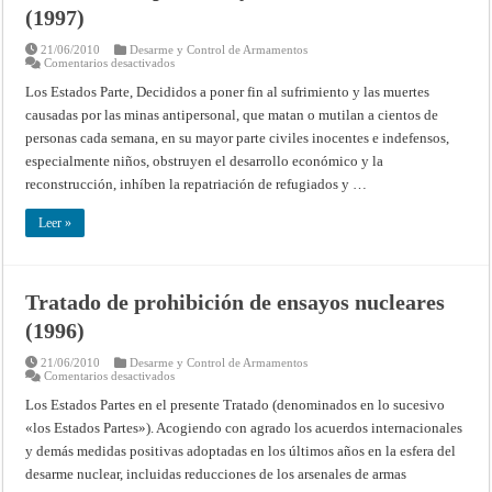
(1997)
21/06/2010
Desarme y Control de Armamentos
en
Comentarios desactivados
Convención
sobre
Los Estados Parte, Decididos a poner fin al sufrimiento y las muertes
la
causadas por las minas antipersonal, que matan o mutilan a cientos de
prohibición
del
personas cada semana, en su mayor parte civiles inocentes e indefensos,
empleo,
almacenamiento,
especialmente niños, obstruyen el desarrollo económico y la
producción
y
reconstrucción, inhíben la repatriación de refugiados y …
transferencia
de
minas
Leer »
antipersonal
y
sobre
su
destrucción
Tratado de prohibición de ensayos nucleares
(1997)
(1996)
21/06/2010
Desarme y Control de Armamentos
en
Comentarios desactivados
Tratado
de
Los Estados Partes en el presente Tratado (denominados en lo sucesivo
prohibición
«los Estados Partes»). Acogiendo con agrado los acuerdos internacionales
de
ensayos
y demás medidas positivas adoptadas en los últimos años en la esfera del
nucleares
(1996)
desarme nuclear, incluidas reducciones de los arsenales de armas