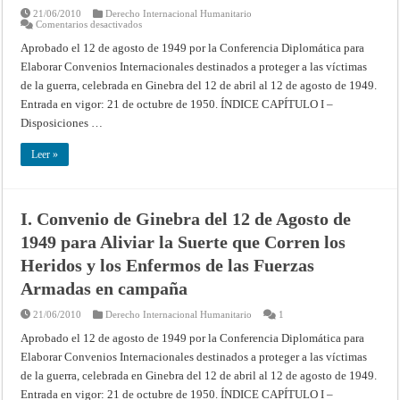
21/06/2010
Derecho Internacional Humanitario
en
Comentarios desactivados
II.
Convenio
Aprobado el 12 de agosto de 1949 por la Conferencia Diplomática para
de
Elaborar Convenios Internacionales destinados a proteger a las víctimas
Ginebra
del
de la guerra, celebrada en Ginebra del 12 de abril al 12 de agosto de 1949.
12
de
Entrada en vigor: 21 de octubre de 1950. ÍNDICE CAPÍTULO I –
Agosto
de
Disposiciones …
1949
para
Aliviar
Leer »
la
Suerte
que
Corren
los
I. Convenio de Ginebra del 12 de Agosto de
Heridos,
los
1949 para Aliviar la Suerte que Corren los
Enfermos
y
los
Heridos y los Enfermos de las Fuerzas
Náufragos
de
Armadas en campaña
las
Fuerzas
Armadas
21/06/2010
Derecho Internacional Humanitario
1
en
el
Aprobado el 12 de agosto de 1949 por la Conferencia Diplomática para
Mar
Elaborar Convenios Internacionales destinados a proteger a las víctimas
de la guerra, celebrada en Ginebra del 12 de abril al 12 de agosto de 1949.
Entrada en vigor: 21 de octubre de 1950. ÍNDICE CAPÍTULO I –