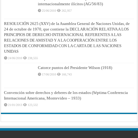
internacionalmente ilícitos (AG/56/83)
25/06/2010
262,957
RESOLUCIÓN 2625 (XXV) de la Asamblea General de Naciones Unidas, de
24 de octubre de 1970, que contiene la DECLARACIÓN RELATIVA A LOS
PRINCIPIOS DE DERECHO INTERNACIONAL REFERENTES A LAS
RELACIONES DE AMISTAD Y A LA COOPERACIÓN ENTRE LOS
ESTADOS DE CONFORMIDAD CON LA CARTA DE LAS NACIONES
UNIDAS
24/06/2010
238,555
Catorce puntos del Presidente Wilson (1918)
17/06/2010
166,743
Convención sobre derechos y deberes de los estados (Séptima Conferencia
Internacional Americana, Montevideo – 1933)
21/01/2013
123,532