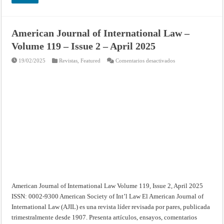
American Journal of International Law –
Volume 119 – Issue 2 – April 2025
en
19/02/2025
Revistas
,
Featured
Comentarios desactivados
American
Journal
of
International
Law
–
Volume
119
–
Issue
2
–
April
2025
American Journal of International Law Volume 119, Issue 2, April 2025
ISSN: 0002-9300 American Society of Int’l Law El American Journal of
International Law (AJIL) es una revista líder revisada por pares, publicada
trimestralmente desde 1907. Presenta artículos, ensayos, comentarios