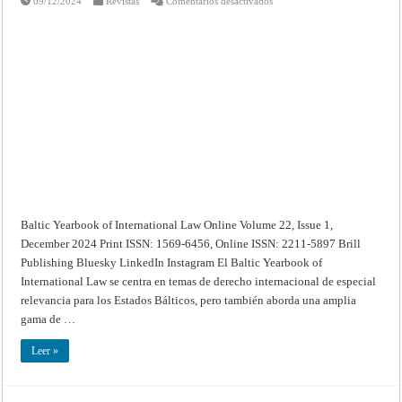
09/12/2024
Revistas
Comentarios desactivados
Baltic
Yearbook
of
International
Law
Online
–
Volume
22
(2024):
Issue
1
(Dec
2024)
Baltic Yearbook of International Law Online Volume 22, Issue 1,
December 2024 Print ISSN: 1569-6456, Online ISSN: 2211-5897 Brill
Publishing Bluesky LinkedIn Instagram El Baltic Yearbook of
International Law se centra en temas de derecho internacional de especial
relevancia para los Estados Bálticos, pero también aborda una amplia
gama de …
Leer »