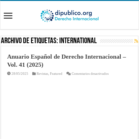
Archivo de Etiquetas:
International
Anuario Español de Derecho Internacional –
Vol. 41 (2025)
en
28/05/2025
Revistas
,
Featured
Comentarios desactivados
Anuario
Español
de
Derecho
Internacional
–
Vol.
41
(2025)