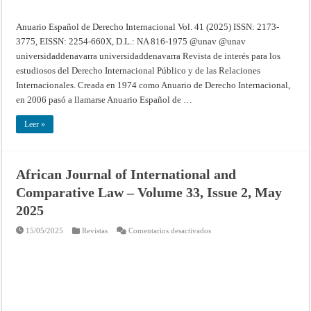
Anuario Español de Derecho Internacional Vol. 41 (2025) ISSN: 2173-
3775, EISSN: 2254-660X, D.L.: NA 816-1975 @unav @unav
universidaddenavarra universidaddenavarra Revista de interés para los
estudiosos del Derecho Internacional Público y de las Relaciones
Internacionales. Creada en 1974 como Anuario de Derecho Internacional,
en 2006 pasó a llamarse Anuario Español de …
Leer »
African Journal of International and
Comparative Law – Volume 33, Issue 2, May
2025
en
15/05/2025
Revistas
Comentarios desactivados
African
Journal
of
International
and
Comparative
Law
–
Volume