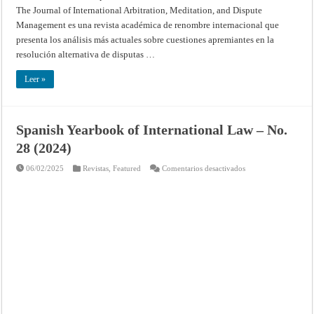
The Journal of International Arbitration, Meditation, and Dispute
Management es una revista académica de renombre internacional que
presenta los análisis más actuales sobre cuestiones apremiantes en la
resolución alternativa de disputas …
Leer »
Spanish Yearbook of International Law – No.
28 (2024)
en
06/02/2025
Revistas
,
Featured
Comentarios desactivados
Spanish
Yearbook
of
International
Law
–
No.
28
(2024)