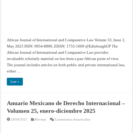
33,
Issue
2,
May
2025
African Journal of International and Comparative Law Volume 33, Issue 2,
May 2025 ISSN: 0954-8890, EISSN: 1755-1609 @EdinburghUP The
African Journal of International and Comparative Law provides
invaluable scholarly material on law from a pan-African point of view.
The journal includes articles on both public and private international law,
either …
Leer »
Anuario Mexicano de Derecho Internacional –
Volumen 25, enero-diciembre 2025
en
28/04/2025
Revistas
Comentarios desactivados
Anuario
Mexicano
de