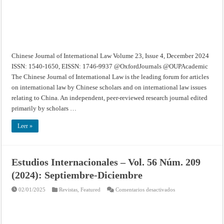
2024
Chinese Journal of International Law Volume 23, Issue 4, December 2024
ISSN: 1540-1650, EISSN: 1746-9937 @OxfordJournals @OUPAcademic
The Chinese Journal of International Law is the leading forum for articles
on international law by Chinese scholars and on international law issues
relating to China. An independent, peer-reviewed research journal edited
primarily by scholars …
Leer »
Estudios Internacionales – Vol. 56 Núm. 209
(2024): Septiembre-Diciembre
en
02/01/2025
Revistas
,
Featured
Comentarios desactivados
Estudios
Internacionales
–
Vol.
56