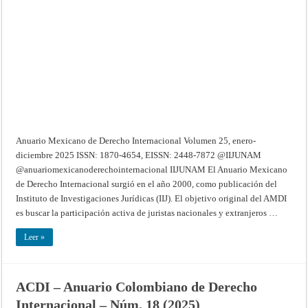
Derecho
Internacional
–
Volumen
25,
enero-
diciembre
2025
Anuario Mexicano de Derecho Internacional Volumen 25, enero-
diciembre 2025 ISSN: 1870-4654, EISSN: 2448-7872 @IIJUNAM
@anuariomexicanoderechointernacional IIJUNAM El Anuario Mexicano
de Derecho Internacional surgió en el año 2000, como publicación del
Instituto de Investigaciones Jurídicas (IIJ). El objetivo original del AMDI
es buscar la participación activa de juristas nacionales y extranjeros …
Leer »
ACDI – Anuario Colombiano de Derecho
Internacional – Núm. 18 (2025)