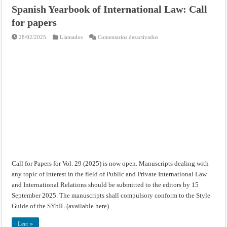
Spanish Yearbook of International Law: Call
for papers
en
28/02/2025
Llamados
Comentarios desactivados
Spanish
Yearbook
of
International
Law:
Call
for
papers
Call for Papers for Vol. 29 (2025) is now open. Manuscripts dealing with
any topic of interest in the field of Public and Private International Law
and International Relations should be submitted to the editors by 15
September 2025. The manuscripts shall compulsory conform to the Style
Guide of the SYbIL (available here).
Leer »