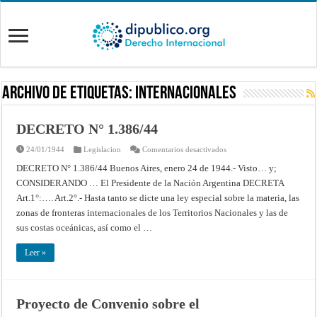
Archivo de Etiquetas:
internacionales
DECRETO N° 1.386/44
en
24/01/1944
Legislacion
Comentarios desactivados
DECRETO
N°
DECRETO N° 1.386/44 Buenos Aires, enero 24 de 1944.- Visto… y;
1.386/44
CONSIDERANDO … El Presidente de la Nación Argentina DECRETA
Art.1°:…. Art.2°.- Hasta tanto se dicte una ley especial sobre la materia, las
zonas de fronteras internacionales de los Territorios Nacionales y las de
sus costas oceánicas, así como el …
Leer »
Proyecto de Convenio sobre el