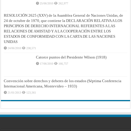
25/06/2010
262,977
RESOLUCIÓN 2625 (XXV) de la Asamblea General de Naciones Unidas, de
24 de octubre de 1970, que contiene la DECLARACIÓN RELATIVA A LOS
PRINCIPIOS DE DERECHO INTERNACIONAL REFERENTES A LAS
RELACIONES DE AMISTAD Y A LA COOPERACIÓN ENTRE LOS
ESTADOS DE CONFORMIDAD CON LA CARTA DE LAS NACIONES
UNIDAS
24/06/2010
238,571
Catorce puntos del Presidente Wilson (1918)
17/06/2010
166,757
Convención sobre derechos y deberes de los estados (Séptima Conferencia
Internacional Americana, Montevideo – 1933)
21/01/2013
123,561