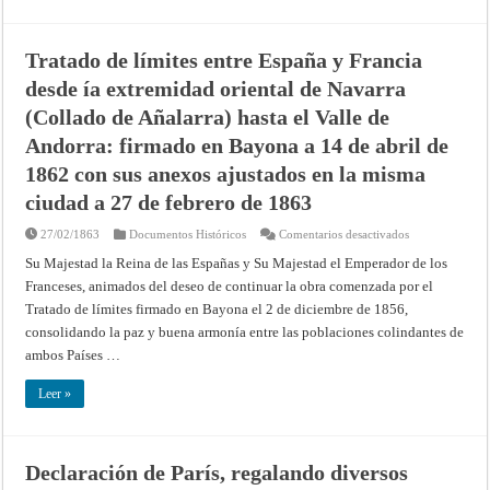
del
derecho
de
visita:
Tratado de límites entre España y Francia
firmados
en
desde ía extremidad oriental de Navarra
Madrid
a
(Collado de Añalarra) hasta el Valle de
23
y
Andorra: firmado en Bayona a 14 de abril de
24
de
1862 con sus anexos ajustados en la misma
abril
de
1898
ciudad a 27 de febrero de 1863
en
27/02/1863
Documentos Históricos
Comentarios desactivados
Tratado
de
Su Majestad la Reina de las Españas y Su Majestad el Emperador de los
límites
Franceses, animados del deseo de continuar la obra comenzada por el
entre
España
Tratado de límites firmado en Bayona el 2 de diciembre de 1856,
y
Francia
consolidando la paz y buena armonía entre las poblaciones colindantes de
desde
ía
ambos Países …
extremidad
oriental
de
Leer »
Navarra
(Collado
de
Añalarra)
hasta
Declaración de París, regalando diversos
el
Valle