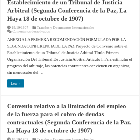
Establecimiento de un Tribunal de Justicia
Arbitral (Segunda Conferencia de la Paz, La
Haya 18 de octubre de 1907)
18/10/1907
Tratados y Documentos Internacionales
en
Comentarios desactivados
Proyecto
de
ANEXO A LA PRIMERA RECOMENDACIÓN FORMULADA POR LA
Convenio
SEGUNDA CONFERENCIA DE LA PAZ Proyecto de Convenio sobre el
sobre
el
Establecimiento de un Tribunal de Justicia Arbitral Título Primero
Establecimiento
de
Organización Del Tribunal De Justicia Arbitral Articulo I. Para estimular el
un
Tribunal
progreso del arbitraje, las potencias contratantes convienen en organizar,
de
sin menoscabo del …
Justicia
Arbitral
(Segunda
Leer »
Conferencia
de
la
Paz,
La
Haya
Convenio relativo a la limitación del empleo
18
de
de la fuerza para el cobro de deudas
octubre
de
contractuales (Segunda Conferencia de la Paz,
1907)
La Haya 18 de octubre de 1907)
18/10/1907
Tratados y Documentos Internacionales