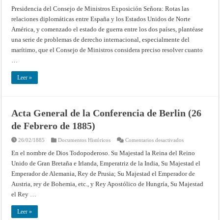
Real
decreto
Presidencia del Consejo de Ministros Exposición Señora: Rotas las
declarando
relaciones diplomáticas entre España y los Estados Unidos de Norte
rotas
las
América, y comenzado el estado de guerra entre los dos países, plantéase
relaciones
con
una serie de problemas de derecho internacional, especialmente del
los
Estados
marítimo, que el Consejo de Ministros considera preciso resolver cuanto
Unidos
…
de
América
y
Leer »
determinando
las
reglas
de
derecho
internacional
Acta General de la Conferencia de Berlin (26
aplicables
durante
de Febrero de 1885)
la
guerra,
con
en
26/02/1885
Documentos Históricos
Comentarios desactivados
las
Acta
Instrucciones,
General
En el nombre de Dios Todopoderoso. Su Majestad la Reina del Reino
aprobadas
de
de
Unido de Gran Bretaña e Irlanda, Emperatriz de la India, Su Majestad el
la
Real
Conferencia
orden
Emperador de Alemania, Rey de Prusia; Su Majestad el Emperador de
de
por
Berlin
Austria, rey de Bohemia, etc., y Rey Apostólico de Hungría, Su Majestad
el
(26
Ministerio
de
el Rey …
de
Febrero
Marina,
de
para
1885)
Leer »
el
ejercicio