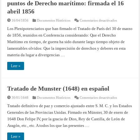
puntos de Derecho marítimo: firmada el 16
de
Andorra:
firmado
abril 1856
en
Bayona
en
16/04/1856
Documentos Históricos
Comentarios desactivados
a
Declaración
14
de
de
Los Plenipotenciarios que han firmado el Tratado de París del 30 de marzo
París,
abril
de 1856, reunidos en Conferencia considerando: Que el Derecho
regalando
de
diversos
1862
Marítimo en tiempo, de guerra ha sido durante largo tiempo objeto de
puntos
con
de
sus
lamentables olvidos: Que la imprecisión de derechos y deberes en esta
Derecho
anexos
marítimo:
ajustados
materia da lugar a divergencias …
firmada
en
el
la
16
misma
Leer »
abril
ciudad
1856
a
27
de
febrero
Tratado de Munster (1648) en español
de
1863
en
30/01/1648
Documentos Históricos
Comentarios desactivados
Tratado
de
Tratado definitivo de paz y comercio ajustado entre S. M. C. y los Estados
Munster
Generales de las Provincias Unidas. Firmado en Münster, 30 de enero de
(1648)
en
1648 Don Felipe IV, por la gracia de Dios, Rey de Castilla, de León de
español
Aragón, etc., etc. A todos los que las presentes …
Leer »