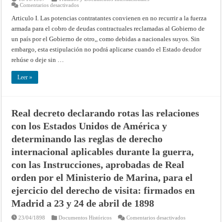
en
Comentarios desactivados
Convenio
relativo
Articulo I. Las potencias contratantes convienen en no recurrir a la fuerza
a
armada para el cobro de deudas contractuales reclamadas al Gobierno de
la
limitación
un país por el Gobierno de otro,, como debidas a nacionales suyos. Sin
del
empleo
embargo, esta estipulación no podrá aplicarse cuando el Estado deudor
de
la
rehúse o deje sin …
fuerza
para
el
Leer »
cobro
de
deudas
contractuales
(Segunda
Real decreto declarando rotas las relaciones
Conferencia
de
con los Estados Unidos de América y
la
Paz,
La
determinando las reglas de derecho
Haya
18
internacional aplicables durante la guerra,
de
octubre
con las Instrucciones, aprobadas de Real
de
1907)
orden por el Ministerio de Marina, para el
ejercicio del derecho de visita: firmados en
Madrid a 23 y 24 de abril de 1898
en
23/04/1898
Documentos Históricos
Comentarios desactivados